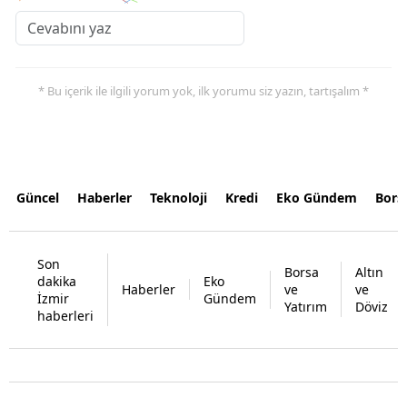
* Bu içerik ile ilgili yorum yok, ilk yorumu siz yazın, tartışalım *
Güncel
Haberler
Teknoloji
Kredi
Eko Gündem
Bors
Son
Borsa
Altın
dakika
Eko
Haberler
ve
ve
İzmir
Gündem
Yatırım
Döviz
haberleri