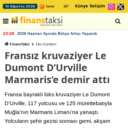
Künye
İletişim
10 Ağustos 2026
25
°
2026 Haziran Ayında Bütçe Artışı Yaşandı
22:26
FinansTaksi
Eko Gündem
Fransız kruvaziyer Le
Dumont D’Urville
Marmaris’e demir attı
Fransa bayraklı lüks kruvaziyer Le Dumont
D’Urville, 117 yolcusu ve 125 mürettebatıyla
Muğla’nın Marmaris Limanı’na yanaştı.
Yolcuların şehir gezisi sonrası gemi, akşam