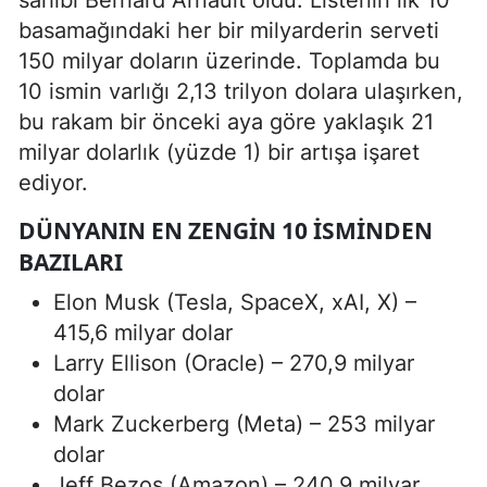
sahibi Bernard Arnault oldu. Listenin ilk 10
basamağındaki her bir milyarderin serveti
150 milyar doların üzerinde. Toplamda bu
10 ismin varlığı 2,13 trilyon dolara ulaşırken,
bu rakam bir önceki aya göre yaklaşık 21
milyar dolarlık (yüzde 1) bir artışa işaret
ediyor.
DÜNYANIN EN ZENGIN 10 İSMINDEN
BAZILARI
Elon Musk (Tesla, SpaceX, xAI, X) –
415,6 milyar dolar
Larry Ellison (Oracle) – 270,9 milyar
dolar
Mark Zuckerberg (Meta) – 253 milyar
dolar
Jeff Bezos (Amazon) – 240,9 milyar