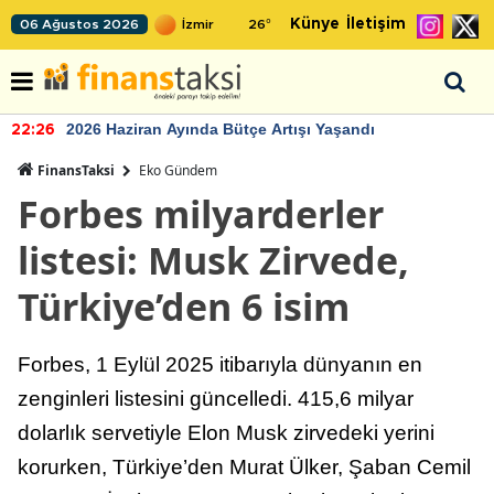
Künye
İletişim
06 Ağustos 2026
26
°
2026 Haziran Ayında Bütçe Artışı Yaşandı
22:26
FinansTaksi
Eko Gündem
Forbes milyarderler
listesi: Musk Zirvede,
Türkiye’den 6 isim
Forbes, 1 Eylül 2025 itibarıyla dünyanın en
zenginleri listesini güncelledi. 415,6 milyar
dolarlık servetiyle Elon Musk zirvedeki yerini
korurken, Türkiye’den Murat Ülker, Şaban Cemil