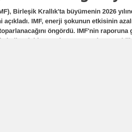
MF), Birleşik Krallık'ta büyümenin 2026 yılı
 açıkladı. IMF, enerji şokunun etkisinin azal
oparlanacağını öngördü. IMF'nin raporuna gö
a istikrarlı bir toparlanma süreci yaşayabilir
Yayınlanma
16 Temmuz 2026 - 22:37