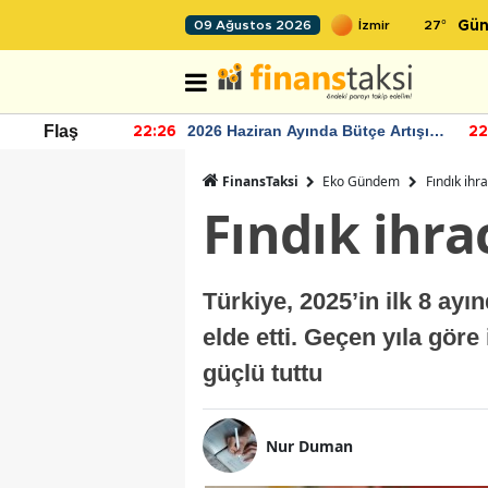
27
°
09 Ağustos 2026
Gün
r seviyesinin
2026 Haziran Ayında Bütçe Artışı
Flaş
22:26
22
Yaşandı
FinansTaksi
Eko Gündem
Fındık ihr
Fındık ihra
Türkiye, 2025’in ilk 8 ayı
elde etti. Geçen yıla göre
güçlü tuttu
Nur Duman