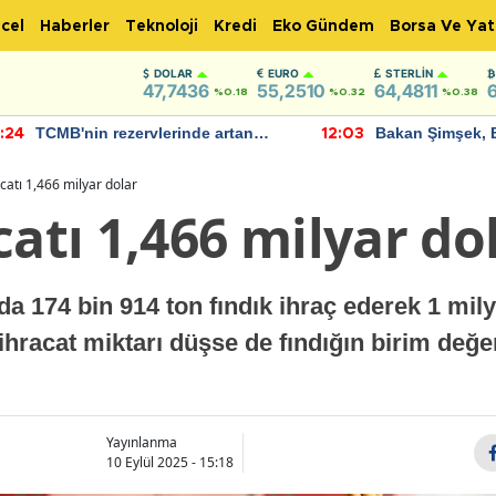
cel
Haberler
Teknoloji
Kredi
Eko Gündem
Borsa Ve Yat
DOLAR
EURO
STERLIN
47,7436
55,2510
64,4811
%0.18
%0.32
%0.38
TCMB'nin rezervlerinde artan
Bakan Şimşek, 
:24
12:03
momentum devam ediyor
için umut verici
bulundu
acatı 1,466 milyar dolar
catı 1,466 milyar do
nda 174 bin 914 ton fındık ihraç ederek 1 mil
 ihracat miktarı düşse de fındığın birim değer
Yayınlanma
10 Eylül 2025 - 15:18