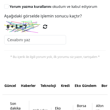
Yorum yazma kurallarını
okudum ve kabul ediyorum
Aşağıdaki görselde işlemin sonucu kaçtır?
* Bu içerik ile ilgili yorum yok, ilk yorumu siz yazın, tartışalım *
Güncel
Haberler
Teknoloji
Kredi
Eko Gündem
Bors
Son
Borsa
Altın
dakika
Eko