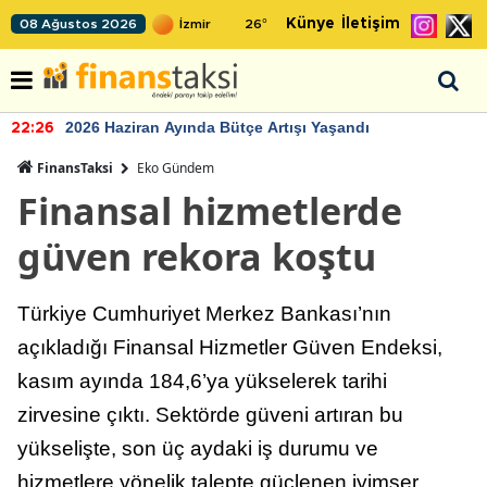
Künye
İletişim
08 Ağustos 2026
26
°
2026 Haziran Ayında Bütçe Artışı Yaşandı
22:26
FinansTaksi
Eko Gündem
Finansal hizmetlerde
güven rekora koştu
Türkiye Cumhuriyet Merkez Bankası’nın
açıkladığı Finansal Hizmetler Güven Endeksi,
kasım ayında 184,6’ya yükselerek tarihi
zirvesine çıktı. Sektörde güveni artıran bu
yükselişte, son üç aydaki iş durumu ve
hizmetlere yönelik talepte güçlenen iyimser