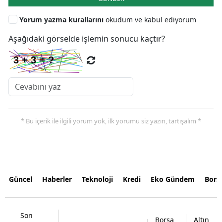
Yorum yazma kurallarını
okudum ve kabul ediyorum
Aşağıdaki görselde işlemin sonucu kaçtır?
* Bu içerik ile ilgili yorum yok, ilk yorumu siz yazın, tartışalım *
Güncel
Haberler
Teknoloji
Kredi
Eko Gündem
Bors
Son
Borsa
Altın