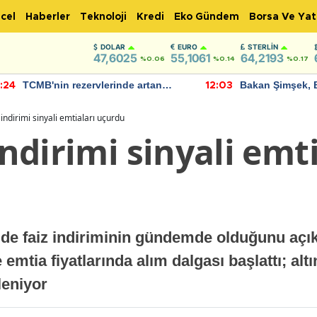
cel
Haberler
Teknoloji
Kredi
Eko Gündem
Borsa Ve Yat
DOLAR
EURO
STERLIN
47,6025
55,1061
64,2193
%0.06
%0.14
%0.17
TCMB'nin rezervlerinde artan
Bakan Şimşek, 
:24
12:03
momentum devam ediyor
için umut verici
bulundu
 indirimi sinyali emtiaları uçurdu
indirimi sinyali emt
de faiz indiriminin gündemde olduğunu açıkl
mtia fiyatlarında alım dalgası başlattı; alt
leniyor