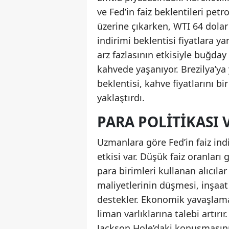
ve Fed’in faiz beklentileri petro
üzerine çıkarken, WTI 64 dolar
indirimi beklentisi fiyatlara y
arz fazlasının etkisiyle buğday
kahvede yaşanıyor. Brezilya’y
beklentisi, kahve fiyatlarını b
yaklaştırdı.
PARA POLITIKASI V
Uzmanlara göre Fed’in faiz ind
etkisi var. Düşük faiz oranları 
para birimleri kullanan alıcıla
maliyetlerinin düşmesi, inşaat
destekler. Ekonomik yavaşlamanı
liman varlıklarına talebi artırı
Jackson Hole’daki konuşmasını