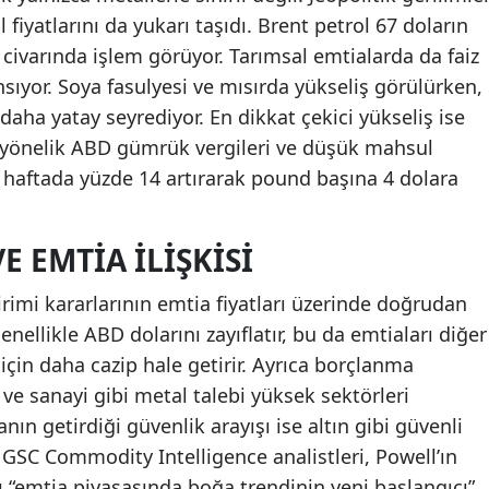
l fiyatlarını da yukarı taşıdı. Brent petrol 67 doların
 civarında işlem görüyor. Tarımsal emtialarda da faiz
ansıyor. Soya fasulyesi ve mısırda yükseliş görülürken,
 daha yatay seyrediyor. En dikkat çekici yükseliş ise
a yönelik ABD gümrük vergileri ve düşük mahsul
ir haftada yüzde 14 artırarak pound başına 4 dolara
E EMTIA İLIŞKISI
irimi kararlarının emtia fiyatları üzerinde doğrudan
genellikle ABD dolarını zayıflatır, bu da emtiaları diğer
r için daha cazip hale getirir. Ayrıca borçlanma
 ve sanayi gibi metal talebi yüksek sektörleri
n getirdiği güvenlik arayışı ise altın gibi güvenli
r. GSC Commodity Intelligence analistleri, Powell’ın
 “emtia piyasasında boğa trendinin yeni başlangıcı”