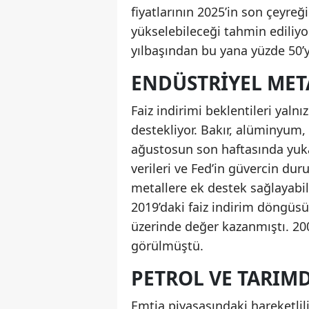
fiyatlarının 2025’in son çeyre
yükselebileceği tahmin ediliyor
yılbaşından bu yana yüzde 50’y
ENDÜSTRIYEL META
Faiz indirimi beklentileri yalnı
destekliyor. Bakır, alüminyum,
ağustosun son haftasında yukar
verileri ve Fed’in güvercin dur
metallere ek destek sağlayabili
2019’daki faiz indirim döngüsü
üzerinde değer kazanmıştı. 20
görülmüştü.
PETROL VE TARIM
Emtia piyasasındaki hareketlilik