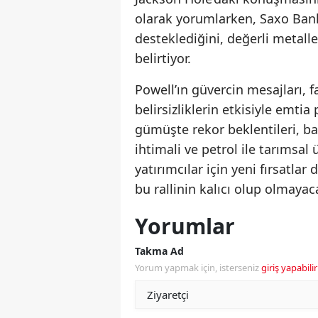
olarak yorumlarken, Saxo Bank s
desteklediğini, değerli metall
belirtiyor.
Powell’ın güvercin mesajları, f
belirsizliklerin etkisiyle emtia
gümüşte rekor beklentileri, ba
ihtimali ve petrol ile tarıms
yatırımcılar için yeni fırsatlar
bu rallinin kalıcı olup olmayac
Yorumlar
Takma Ad
Yorum yapmak için, isterseniz
giriş yapabilir