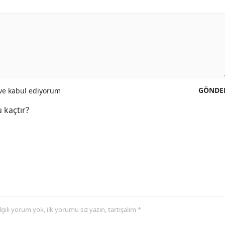
GÖNDE
e kabul ediyorum
 kaçtır?
 ilgili yorum yok, ilk yorumu siz yazın, tartışalım *