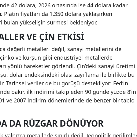
ğinde 42 dolara, 2026 ortasında ise 44 dolara kadar
. Platin fiyatları da 1.350 dolara yaklaşırken
i bulan yükselişin sürmesi bekleniyor.
LLER VE ÇIN ETKISI
zca değerli metalleri değil, sanayi metallerini de
 çinko ve kurşun gibi endüstriyel metallerde
ı yönlü hareketler gözlendi. Çin’deki sanayi üretimi
uşu, dolar endeksindeki olası zayıflama ile birlikte bu
r. Tarihsel veriler de bu görüşü destekliyor: Fed’in
nde bakır, ilk indirimi takip eden 90 günde yüzde 8’in
01 ve 2007 indirim dönemlerinde de benzer bir tablo
DA DA RÜZGAR DÖNÜYOR
 yalnızca metallerle sınırlı değil. Jeopolitik gerilimle