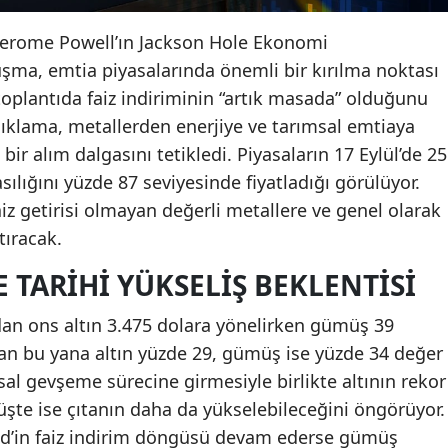
erome Powell’ın Jackson Hole Ekonomi
ma, emtia piyasalarında önemli bir kırılma noktası
 toplantıda faiz indiriminin “artık masada” olduğunu
açıklama, metallerden enerjiye ve tarımsal emtiaya
ir alım dalgasını tetikledi. Piyasaların 17 Eylül’de 25
asılığını yüzde 87 seviyesinde fiyatladığı görülüyor.
iz getirisi olmayan değerli metallere ve genel olarak
tıracak.
 TARIHI YÜKSELIŞ BEKLENTISI
an ons altın 3.475 dolara yönelirken gümüş 39
ndan bu yana altın yüzde 29, gümüş ise yüzde 34 değer
asal gevşeme sürecine girmesiyle birlikte altının rekor
üşte ise çıtanın daha da yükselebileceğini öngörüyor.
ed’in faiz indirim döngüsü devam ederse gümüş