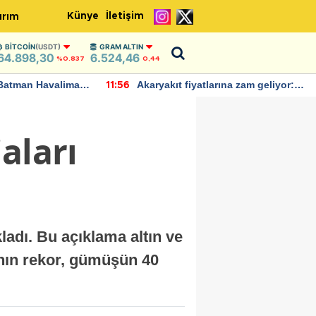
Künye
İletişim
ırım
BITCOIN
(USDT)
GRAM ALTIN
64.898,30
6.524,46
%0.837
0,44
Batman Havalimanı
Akaryakıt fiyatlarına zam geliyor:
11:56
 açıklamalarda
Yeni tarih açıklandı
iaları
adı. Bu açıklama altın ve
ının rekor, gümüşün 40