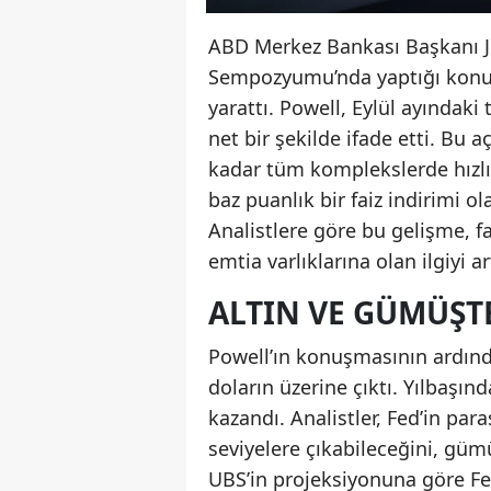
ABD Merkez Bankası Başkanı J
Sempozyumu’nda yaptığı konuş
yarattı. Powell, Eylül ayındaki
net bir şekilde ifade etti. Bu 
kadar tüm komplekslerde hızlı b
baz puanlık bir faiz indirimi ol
Analistlere göre bu gelişme, fa
emtia varlıklarına olan ilgiyi ar
ALTIN VE GÜMÜŞTE
Powell’ın konuşmasının ardınd
doların üzerine çıktı. Yılbaşı
kazandı. Analistler, Fed’in par
seviyelere çıkabileceğini, güm
UBS’in projeksiyonuna göre F