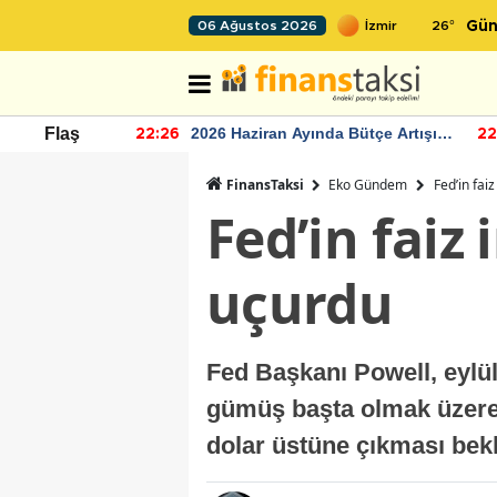
26
°
06 Ağustos 2026
Gün
r seviyesinin
2026 Haziran Ayında Bütçe Artışı
Flaş
22:26
22
Yaşandı
FinansTaksi
Eko Gündem
Fed’in faiz
Fed’in faiz 
uçurdu
Fed Başkanı Powell, eylül
gümüş başta olmak üzere e
dolar üstüne çıkması bek