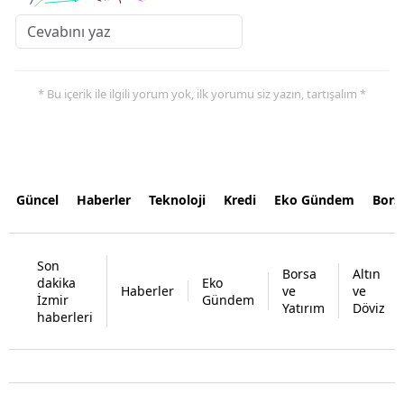
* Bu içerik ile ilgili yorum yok, ilk yorumu siz yazın, tartışalım *
Güncel
Haberler
Teknoloji
Kredi
Eko Gündem
Bors
Son
Borsa
Altın
dakika
Eko
Haberler
ve
ve
İzmir
Gündem
Yatırım
Döviz
haberleri