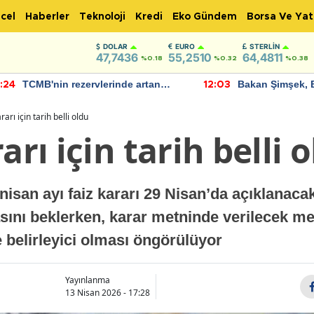
cel
Haberler
Teknoloji
Kredi
Eko Gündem
Borsa Ve Yat
DOLAR
EURO
STERLIN
47,7436
55,2510
64,4811
%0.18
%0.32
%0.38
TCMB'nin rezervlerinde artan
Bakan Şimşek, 
:24
12:03
momentum devam ediyor
için umut verici
bulundu
rarı için tarih belli oldu
arı için tarih belli 
san ayı faiz kararı 29 Nisan’da açıklanacak.
ını beklerken, karar metninde verilecek me
 belirleyici olması öngörülüyor
Yayınlanma
13 Nisan 2026 - 17:28