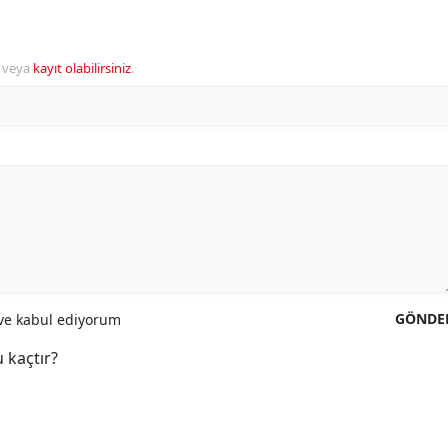
veya
kayıt olabilirsiniz
.
GÖNDE
e kabul ediyorum
 kaçtır?