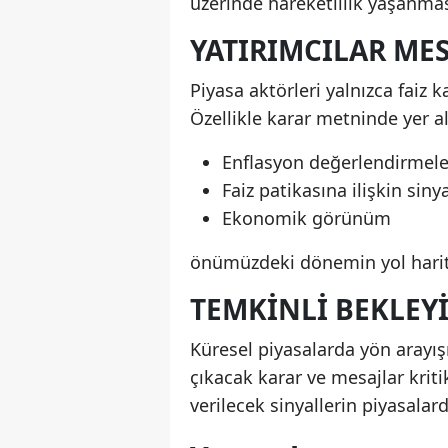
üzerinde hareketlilik yaşanmas
YATIRIMCILAR MES
Piyasa aktörleri yalnızca faiz 
Özellikle karar metninde yer a
Enflasyon değerlendirmele
Faiz patikasına ilişkin sinya
Ekonomik görünüm
önümüzdeki dönemin yol harita
TEMKINLI BEKLEY
Küresel piyasalarda yön arayış
çıkacak karar ve mesajlar kriti
verilecek sinyallerin piyasalar