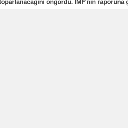
oparlanacağını öngördü. IMF'nin raporuna gö
a istikrarlı bir toparlanma süreci yaşayabilir
Yayınlanma
16 Temmuz 2026 - 22:37