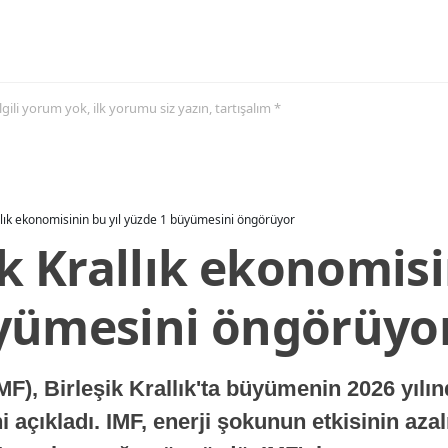
 ilgili yorum yok, ilk yorumu siz yazın, tartışalım *
allık ekonomisinin bu yıl yüzde 1 büyümesini öngörüyor
ik Krallık ekonomisi
yümesini öngörüyo
MF), Birleşik Krallık'ta büyümenin 2026 yılı
 açıkladı. IMF, enerji şokunun etkisinin azal