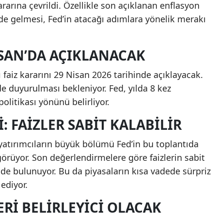
rarına çevrildi. Özellikle son açıklanan enflasyon
inde gelmesi, Fed’in atacağı adımlara yönelik merakı
ISAN’DA AÇIKLANACAK
faiz kararını 29 Nisan 2026 tarihinde açıklayacak.
’de duyurulması bekleniyor. Fed, yılda 8 kez
politikası yönünü belirliyor.
: FAIZLER SABIT KALABILIR
yatırımcıların büyük bölümü Fed’in bu toplantıda
görüyor. Son değerlendirmelere göre faizlerin sabit
de bulunuyor. Bu da piyasaların kısa vadede sürpriz
ediyor.
RI BELIRLEYICI OLACAK