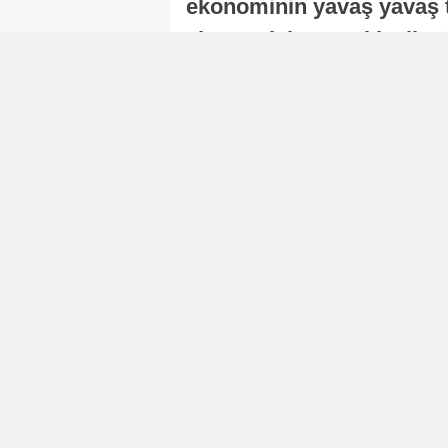
ekonominin yavaş yavaş t
ekonomisi, sonraki yıllard
Nur Duman