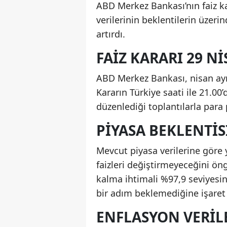
ABD Merkez Bankası’nın faiz ka
verilerinin beklentilerin üzer
artırdı.
FAIZ KARARI 29 N
ABD Merkez Bankası, nisan ayı 
Kararın Türkiye saati ile 21.00
düzenlediği toplantılarla para 
PIYASA BEKLENTISI
Mevcut piyasa verilerine göre 
faizleri değiştirmeyeceğini ön
kalma ihtimali %97,9 seviyesin
bir adım beklemediğine işaret 
ENFLASYON VERILE