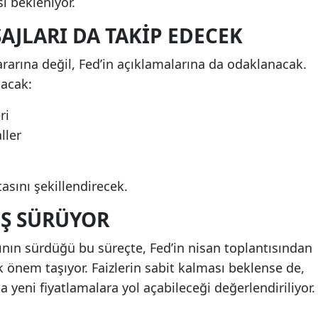
ı bekleniyor.
AJLARI DA TAKIP EDECEK
kararına değil, Fed’in açıklamalarına da odaklanacak.
lacak:
ri
ller
sını şekillendirecek.
IŞ SÜRÜYOR
ının sürdüğü bu süreçte, Fed’in nisan toplantısından
k önem taşıyor. Faizlerin sabit kalması beklense de,
da yeni fiyatlamalara yol açabileceği değerlendiriliyor.