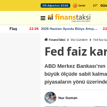
27
°
09 Ağustos 2026
Gün
r seviyesinin
2026 Haziran Ayında Bütçe Artışı
Flaş
22:26
22
Yaşandı
FinansTaksi
Eko Gündem
Fed faiz ka
Fed faiz kar
ABD Merkez Bankası’nın ni
büyük ölçüde sabit kalmas
piyasaların yönü üzerinde
Nur Duman