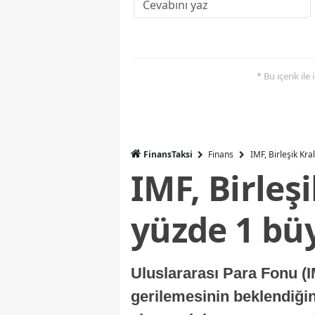
* Bu içerik ile
FinansTaksi
Finans
IMF, Birleşik Kr
IMF, Birleş
yüzde 1 bü
Uluslararası Para Fonu (I
gerilemesinin beklendiğini