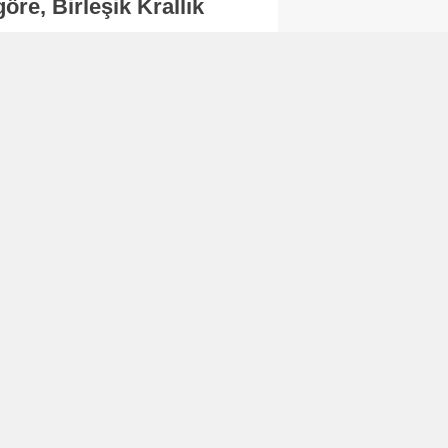
re, Birleşik Krallık
.
Abone Ol
Finans
Bitcoin, 65 bin dolar
seviyesinin altına
düştü...
Finans