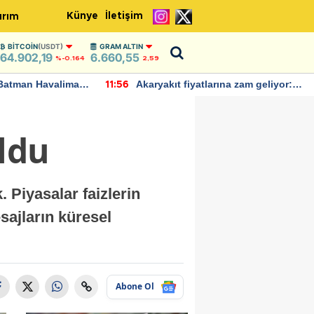
Künye
İletişim
ırım
BITCOIN
(USDT)
GRAM ALTIN
64.902,19
6.660,55
%-0.164
2,59
Batman Havalimanı
Akaryakıt fiyatlarına zam geliyor:
11:56
 açıklamalarda
Yeni tarih açıklandı
oldu
 Piyasalar faizlerin
sajların küresel
Abone Ol