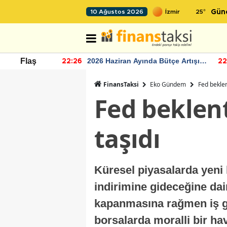
25
°
10 Ağustos 2026
Gün
r seviyesinin
2026 Haziran Ayında Bütçe Artışı
Flaş
22:26
22
Yaşandı
FinansTaksi
Eko Gündem
Fed beklen
Fed beklent
taşıdı
Küresel piyasalarda yeni 
indirimine gideceğine dair
kapanmasına rağmen iş güc
borsalarda moralli bir hav