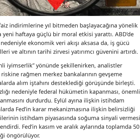
aiz indirimlerine yıl bitmeden başlayacağına yönelik
a yeni haftaya güçlü bir moral etkisi yarattı. ABD’de
edeniyle ekonomik veri akışı aksasa da, iş gücü
ri ve altının tarihi zirvesi yatırımcı güvenini artırdı.
i iyimserlik” yönünde şekillenirken, analistler
 riskine rağmen merkez bankalarının gevşeme
arda alım iştahını desteklediği görüşünde birleşti.
lığı nedeniyle federal hükümetin kapanması, önemli
anmasını durdurdu. Eylül ayına ilişkin istihdam
arda Fed’in karar mekanizmasına ilişkin belirsizliği
erilerinin istihdam piyasasında soğuma sinyali vermesi
çlendirdi. Fed’in kasım ve aralık aylarında toplamda 50
ği öngörülüyor.