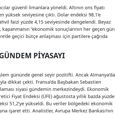
cılar güvenli limanlara yöneldi. Altının ons fiyatı
n yüksek seviyesine çıktı. Dolar endeksi 98,1’e
tahvil faizi yüzde 4,15 seviyesinde dengelendi. Beyaz
tt, kapanmanın “ekonomik sonuçlarının her geçen gün
gre’de geçici bütçe anlaşması için partilere çağrıda
 GÜNDEM PIYASAYI
işlem gününde genel seyir pozitifti. Ancak Almanya’da
yla dikkat çekti. Fransa’da Başbakan Sebastien
ıklaması siyasi gündemin merkezindeydi. Ekonomik
retici Fiyat Endeksi (ÜFE) ağustosta yıllık bazda yüzde
deksi 51,2’ye yükseldi. Bu veriler bölgedeki ekonomik
na işaret etti. Analistler, Avrupa Merkez Bankası’nın