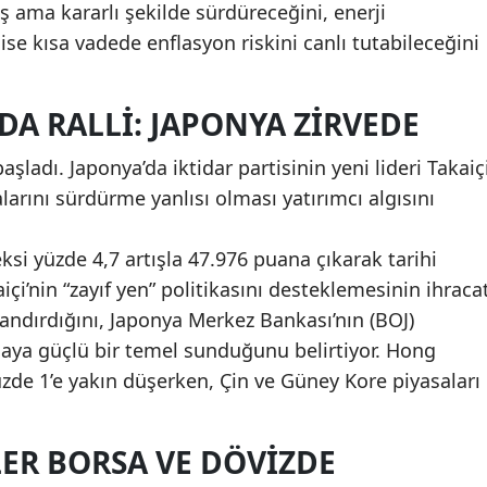
aş ama kararlı şekilde sürdüreceğini, enerji
ise kısa vadede enflasyon riskini canlı tutabileceğini
A RALLI: JAPONYA ZIRVEDE
şladı. Japonya’da iktidar partisinin yeni lideri Takaiç
larını sürdürme yanlısı olması yatırımcı algısını
si yüzde 4,7 artışla 47.976 puana çıkarak tarihi
içi’nin “zayıf yen” politikasını desteklemesinin ihraca
landırdığını, Japonya Merkez Bankası’nın (BOJ)
saya güçlü bir temel sunduğunu belirtiyor. Hong
de 1’e yakın düşerken, Çin ve Güney Kore piyasaları
LER BORSA VE DÖVIZDE