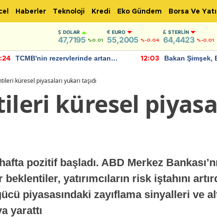
cel
Haberler
Teknoloji
Kredi
Eko Gündem
Borsa Ve Yatı
DOLAR
EURO
STERLIN
47,7195
55,2005
64,4423
%0.01
%-0.04
%-0.01
TCMB'nin rezervlerinde artan
Bakan Şimşek, 
:24
12:03
momentum devam ediyor
için umut verici
bulundu
tileri küresel piyasaları yukarı taşıdı
ileri küresel piyasa
hafta pozitif başladı. ABD Merkez Bankası’nı
 beklentiler, yatırımcıların risk iştahını art
ü piyasasındaki zayıflama sinyalleri ve alt
a yarattı