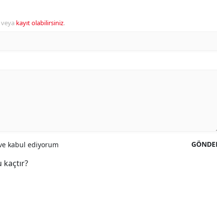
veya
kayıt olabilirsiniz
.
GÖNDE
e kabul ediyorum
 kaçtır?