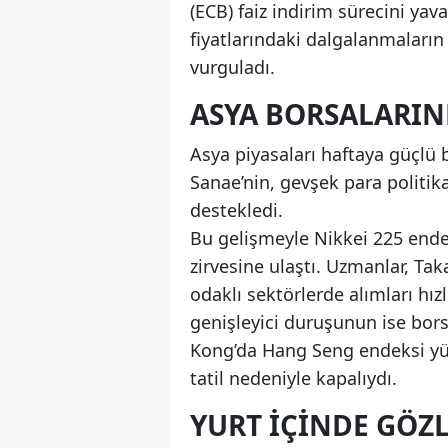
(ECB) faiz indirim sürecini yav
fiyatlarındaki dalgalanmaların 
vurguladı.
ASYA BORSALARIND
Asya piyasaları haftaya güçlü ba
Sanae’nin, gevşek para politika
destekledi.
Bu gelişmeyle Nikkei 225 endek
zirvesine ulaştı. Uzmanlar, Taka
odaklı sektörlerde alımları hız
genişleyici duruşunun ise bor
Kong’da Hang Seng endeksi yüz
tatil nedeniyle kapalıydı.
YURT İÇINDE GÖZ