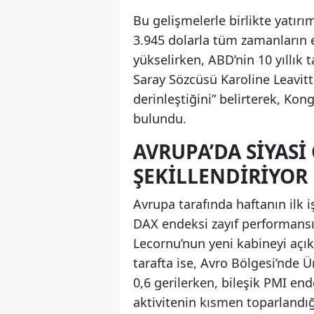
Bu gelişmelerle birlikte yatırım
3.945 dolarla tüm zamanların e
yükselirken, ABD’nin 10 yıllık 
Saray Sözcüsü Karoline Leavi
derinleştiğini” belirterek, Kon
bulundu.
AVRUPA’DA SIYASI
ŞEKILLENDIRIYOR
Avrupa tarafında haftanın ilk 
DAX endeksi zayıf performansı
Lecornu’nun yeni kabineyi aç
tarafta ise, Avro Bölgesi’nde Ü
0,6 gerilerken, bileşik PMI en
aktivitenin kısmen toparlandığı