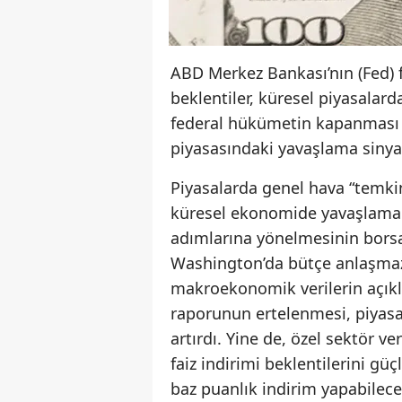
ABD Merkez Bankası’nın (Fed) f
beklentiler, küresel piyasalard
federal hükümetin kapanması n
piyasasındaki yavaşlama sinyalle
Piyasalarda genel hava “temkinl
küresel ekonomide yavaşlama
adımlarına yönelmesinin borsal
Washington’da bütçe anlaşmaz
makroekonomik verilerin açıkl
raporunun ertelenmesi, piyasal
artırdı. Yine de, özel sektör v
faiz indirimi beklentilerini gü
baz puanlık indirim yapabilece