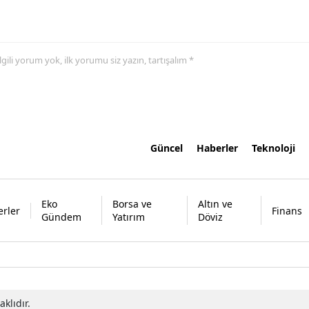
 ilgili yorum yok, ilk yorumu siz yazın, tartışalım *
Güncel
Haberler
Teknoloji
Eko
Borsa ve
Altın ve
rler
Finans
Gündem
Yatırım
Döviz
klıdır.