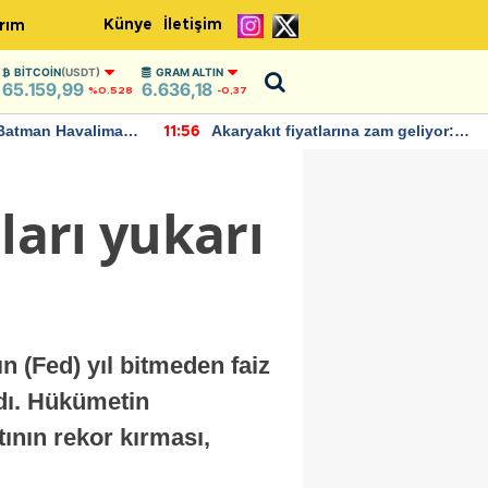
Künye
İletişim
rım
BITCOIN
(USDT)
GRAM ALTIN
65.159,99
6.636,18
%0.528
-0,37
Batman Havalimanı
Akaryakıt fiyatlarına zam geliyor:
11:56
 açıklamalarda
Yeni tarih açıklandı
ları yukarı
n (Fed) yıl bitmeden faiz
ırdı. Hükümetin
ının rekor kırması,