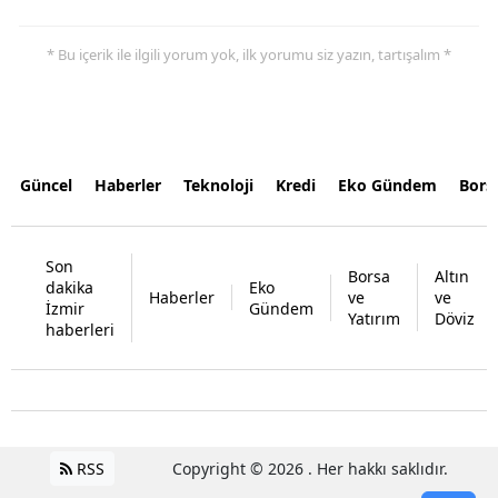
* Bu içerik ile ilgili yorum yok, ilk yorumu siz yazın, tartışalım *
Güncel
Haberler
Teknoloji
Kredi
Eko Gündem
Bors
Son
Borsa
Altın
dakika
Eko
Haberler
ve
ve
İzmir
Gündem
Yatırım
Döviz
haberleri
RSS
Copyright © 2026 . Her hakkı saklıdır.