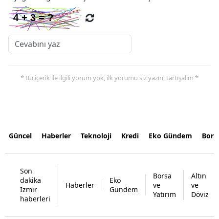
* Bu içerik ile ilgili yorum yok, ilk yorumu siz yazın, tartışalım *
Güncel
Haberler
Teknoloji
Kredi
Eko Gündem
Bors
Son
Borsa
Altın
dakika
Eko
Haberler
ve
ve
İzmir
Gündem
Yatırım
Döviz
haberleri