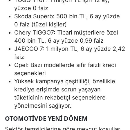
TOGG T10F: 1 milyon TL için 12 ay,
yüzde 0 faiz
Skoda Superb: 500 bin TL, 6 ay yüzde
0 faiz (tüzel kişiler)
Chery TIGGO7: Ticari müşterilere özel
400 bin TL, 6 ay yüzde 0,99 faiz
JAECOO 7: 1 milyon TL, 6 ay yüzde 2,42
faiz
Opel: Bazı modellerde sıfır faizli kredi
seçenekleri
Yüksek kampanya çeşitliliği, özellikle
krediye erişimde sorun yaşayan
tüketicinin rekabetçi seçeneklere
yönelmesini sağlıyor.
OTOMOTIVDE YENI DÖNEM
Sektör temsilcilerine göre mevcut koşullar,