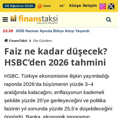
Künye
İletişim
06 Ağustos 2026
26
°
2026 Haziran Ayında Bütçe Artışı Yaşandı
22:26
FinansTaksi
Eko Gündem
Faiz ne kadar düşecek?
HSBC’den 2026 tahmini
HSBC, Türkiye ekonomisine ilişkin yayımladığı
raporda 2026’da büyümenin yüzde 3–4
aralığında kalacağını, enflasyonun kademeli
şekilde yüzde 20’ye gerileyeceğini ve politika
faizinin yıl sonunda yüzde 25,5’e düşebileceğini
öngördü. Banka, ekonomik programın