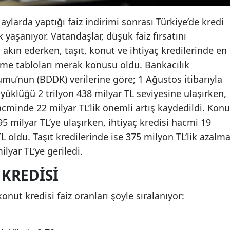
ylarda yaptığı faiz indirimi sonrası Türkiye’de kredi
 yaşanıyor. Vatandaşlar, düşük faiz fırsatını
akın ederken, taşıt, konut ve ihtiyaç kredilerinde en
eme tabloları merak konusu oldu. Bankacılık
’nun (BDDK) verilerine göre; 1 Ağustos itibarıyla
yüklüğü 2 trilyon 438 milyar TL seviyesine ulaşırken,
acminde 22 milyar TL’lik önemli artış kaydedildi. Konu
95 milyar TL’ye ulaşırken, ihtiyaç kredisi hacmi 19
TL oldu. Taşıt kredilerinde ise 375 milyon TL’lik azalm
lyar TL’ye geriledi.
KREDISI
onut kredisi faiz oranları şöyle sıralanıyor: