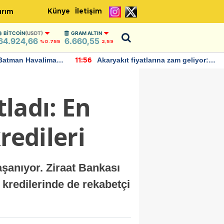
Künye
İletişim
ırım
BITCOIN
(USDT)
GRAM ALTIN
64.924,66
6.660,55
%0.755
2,59
Batman Havalimanı
Akaryakıt fiyatlarına zam geliyor:
11:56
 açıklamalarda
Yeni tarih açıklandı
tladı: En
redileri
aşanıyor. Ziraat Bankası
ç kredilerinde de rekabetçi