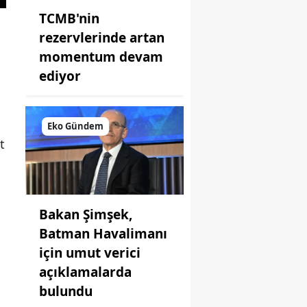
TCMB'nin
rezervlerinde artan
momentum devam
ediyor
Eko Gündem
t
a
Bakan Şimşek,
Batman Havalimanı
için umut verici
açıklamalarda
bulundu