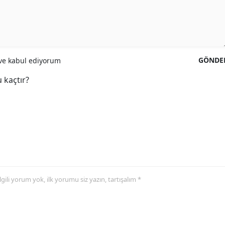
GÖNDE
e kabul ediyorum
 kaçtır?
 ilgili yorum yok, ilk yorumu siz yazın, tartışalım *