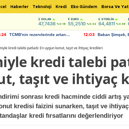
cel
Haberler
Teknoloji
Kredi
Eko Gündem
Borsa Ve Yat
DOLAR
EURO
STERLIN
47,7436
55,2510
64,4811
%0.18
%0.32
%0.38
TCMB'nin rezervlerinde artan
Bakan Şimşek, 
:24
12:03
momentum devam ediyor
için umut verici
bulundu
miyle kredi talebi patladı: En uygun konut, taşıt ve ihtiyaç kredileri
iyle kredi talebi pa
, taşıt ve ihtiyaç k
ndirimi sonrası kredi hacminde ciddi artış y
nut kredisi faizini sunarken, taşıt ve ihtiya
tandaşlar kredi fırsatlarını değerlendiriyor