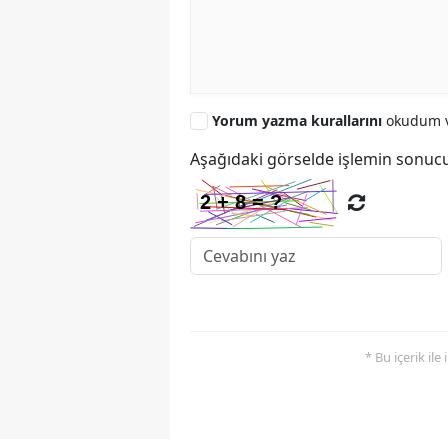
Yorum yazma kurallarını
okudum v
Aşağıdaki görselde işlemin sonucu
* Bu içerik ile