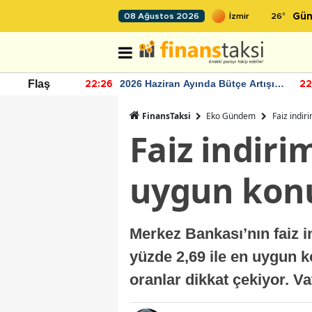
26
°
08 Ağustos 2026
Gün
r seviyesinin
2026 Haziran Ayında Bütçe Artışı
Flaş
22:26
22
Yaşandı
FinansTaksi
Eko Gündem
Faiz indiri
Faiz indirim
uygun konut
Merkez Bankası’nın faiz i
yüzde 2,69 ile en uygun ko
oranlar dikkat çekiyor. Va