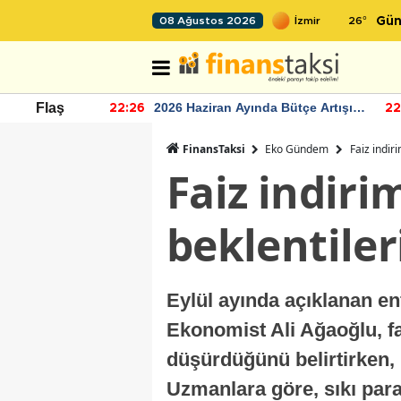
26
°
08 Ağustos 2026
Gün
r seviyesinin
2026 Haziran Ayında Bütçe Artışı
Flaş
22:26
22
Yaşandı
FinansTaksi
Eko Gündem
Faiz indir
Faiz indiri
beklentiler
Eylül ayında açıklanan enf
Ekonomist Ali Ağaoğlu, f
düşürdüğünü belirtirken, 
Uzmanlara göre, sıkı para