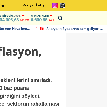
Künye
İletişim
ırım
BITCOIN
(USDT)
GRAM ALTIN
64.998,63
6.660,55
%0.418
2,59
Batman Havalimanı
Akaryakıt fiyatlarına zam geliyor:
11:56
 açıklamalarda
Yeni tarih açıklandı
flasyon,
lentilerini sınırladı.
50 baz puana
irdiğini söyledi.
eel sektörün rahatlaması