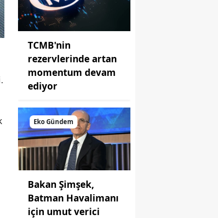
TCMB'nin
rezervlerinde artan
momentum devam
.
ediyor
k
Eko Gündem
Bakan Şimşek,
Batman Havalimanı
için umut verici