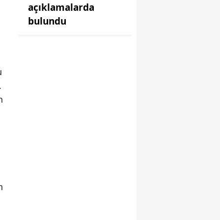
açıklamalarda
bulundu
u
.
n
n