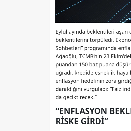
Eylül ayında beklentileri aşan
beklentilerini törpüledi. Ekon
Sohbetleri” programında enflas
Ağaoğlu, TCMB’nin 23 Ekim’deki
puandan 150 baz puana düşürd
uğradı, kredide esneklik hayal
enflasyon hedefinin zora girdi
daraldığını vurguladı: “Faiz in
da geciktirecek.”
“ENFLASYON BEKLE
RISKE GIRDI”