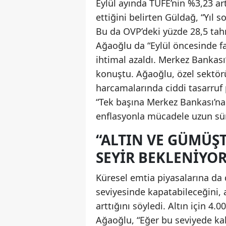
Eylül ayında TÜFE’nin %3,23 ar
ettiğini belirten Güldağ, “Yıl 
Bu da OVP’deki yüzde 28,5 tahm
Ağaoğlu da “Eylül öncesinde fai
ihtimal azaldı. Merkez Bankası
konuştu. Ağaoğlu, özel sektör
harcamalarında ciddi tasarruf 
“Tek başına Merkez Bankası’n
enflasyonla mücadele uzun süre
“ALTIN VE GÜMÜŞT
SEYIR BEKLENIYOR
Küresel emtia piyasalarına da
seviyesinde kapatabileceğini, 
arttığını söyledi. Altın için 4.
Ağaoğlu, “Eğer bu seviyede kala