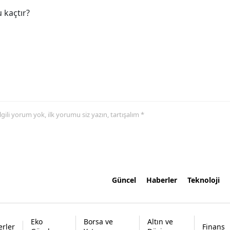
 kaçtır?
 ilgili yorum yok, ilk yorumu siz yazın, tartışalım *
Güncel
Haberler
Teknoloji
Eko
Borsa ve
Altın ve
rler
Finans