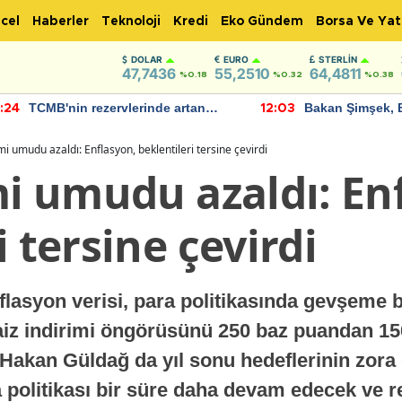
cel
Haberler
Teknoloji
Kredi
Eko Gündem
Borsa Ve Yat
DOLAR
EURO
STERLIN
47,7436
55,2510
64,4811
%0.18
%0.32
%0.38
TCMB'nin rezervlerinde artan
Bakan Şimşek, 
:24
12:03
momentum devam ediyor
için umut verici
bulundu
imi umudu azaldı: Enflasyon, beklentileri tersine çevirdi
mi umudu azaldı: En
i tersine çevirdi
lasyon verisi, para politikasında gevşeme bek
aiz indirimi öngörüsünü 250 baz puandan 1
Hakan Güldağ da yıl sonu hedeflerinin zora g
 politikası bir süre daha devam edecek ve r