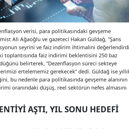
 enflasyon verisi, para politikasındaki gevşeme
omist Ali Ağaoğlu ve gazeteci Hakan Güldağ, “Şans
yonun seyrini ve faiz indirim ihtimalini değerlendirdi
 toplantısında faiz indirimi beklentisini 250 baz
üğünü belirterek, “Dezenflasyon süreci sekteye
lerimizi ertelememiz gerekecek” dedi. Güldağ ise yıllı
ğini, bu nedenle para politikasında gevşeme alanının
dirimi oranındaki düşüş, reel sektörün nefes almasını
NTIYI AŞTI, YIL SONU HEDEFI