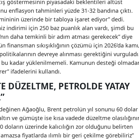
tış göstermesinin piyasadaki beklentileri altüst
sonu enflasyon tahminleri yüzde 31-32 bandına çıktı.
ininin üzerinde bir tabloya işaret ediyor” dedi.
z indirimi için 250 baz puanlık alan vardı, şimdi bu
’nın daha temkinli bir adım atması gerekecek” diye
ün finansman sıkışıklığının çözümü için 2026’da kam
politikalarının devreye alınması gerektiğini vurguladı
a bu kadar yüklenilmemeli. Kamunun desteği olmada
r” ifadelerini kullandı.
E DÜZELTME, PETROLDE YATAY
”
 değinen Ağaoğlu, Brent petrolün yıl sonunu 60 dolar
altın ve gümüşte ise kısa vadede düzeltme olasılığını
000 doların üzerinde kalıcılığın zor olduğunu belirten
mazsa fiyatlarda ılımlı bir geri çekilme görebiliriz”