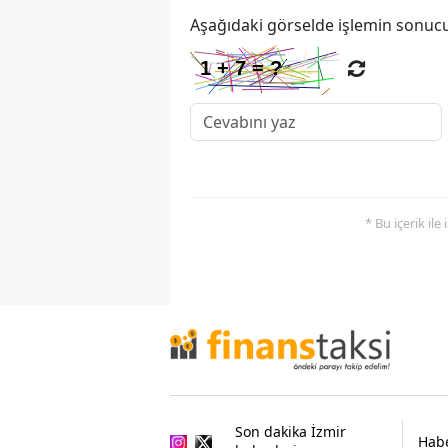
Aşağıdaki görselde işlemin sonucu
* Bu içerik ile
Son dakika İzmir
Habe