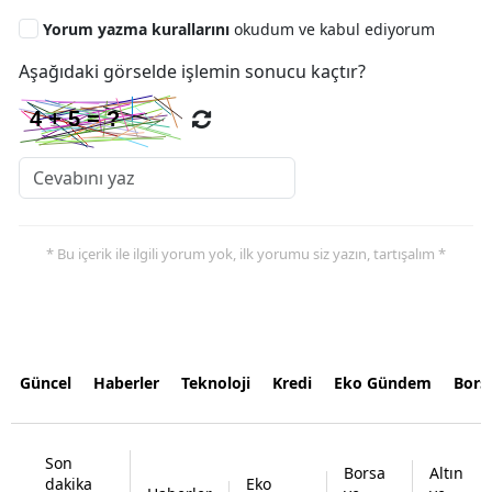
Yorum yazma kurallarını
okudum ve kabul ediyorum
Aşağıdaki görselde işlemin sonucu kaçtır?
* Bu içerik ile ilgili yorum yok, ilk yorumu siz yazın, tartışalım *
Güncel
Haberler
Teknoloji
Kredi
Eko Gündem
Bors
Son
Borsa
Altın
dakika
Eko