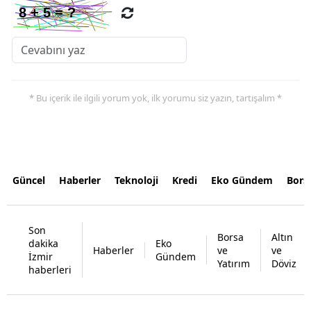
* Bu içerik ile ilgili yorum yok, ilk yorumu siz yazın, tartışalım *
Güncel
Haberler
Teknoloji
Kredi
Eko Gündem
Bors
Son
Borsa
Altın
dakika
Eko
Haberler
ve
ve
İzmir
Gündem
Yatırım
Döviz
haberleri