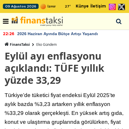
Künye
İletişim
09 Ağustos 2026
27
°
2026 Haziran Ayında Bütçe Artışı Yaşandı
22:26
FinansTaksi
Eko Gündem
Eylül ayı enflasyonu
açıklandı: TÜFE yıllık
yüzde 33,29
Türkiye’de tüketici fiyat endeksi Eylül 2025’te
aylık bazda %3,23 artarken yıllık enflasyon
%33,29 olarak gerçekleşti. En yüksek artış gıda,
konut ve ulaştırma gruplarında görülürken, fiyat