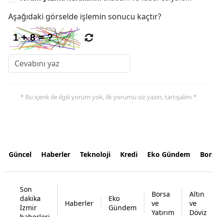
Aşağıdaki görselde işlemin sonucu kaçtır?
* Bu içerik ile ilgili yorum yok, ilk yorumu siz yazın, tartışalım *
Güncel
Haberler
Teknoloji
Kredi
Eko Gündem
Bors
Son
Borsa
Altın
dakika
Eko
Haberler
ve
ve
İzmir
Gündem
Yatırım
Döviz
haberleri