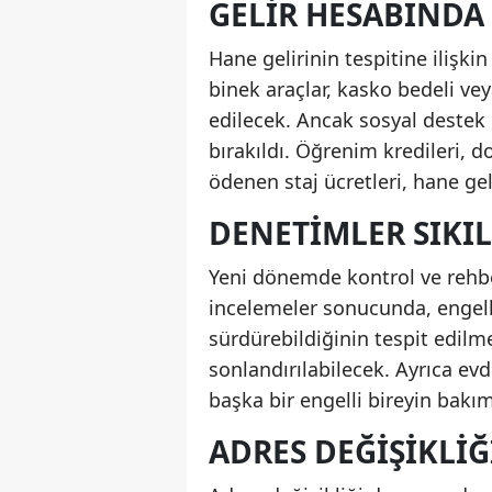
GELIR HESABINDA
Hane gelirinin tespitine ilişk
binek araçlar, kasko bedeli vey
edilecek. Ancak sosyal destek 
bırakıldı. Öğrenim kredileri,
ödenen staj ücretleri, hane ge
DENETIMLER SIKIL
Yeni dönemde kontrol ve rehber
incelemeler sonucunda, engell
sürdürebildiğinin tespit edilm
sonlandırılabilecek. Ayrıca ev
başka bir engelli bireyin bakı
ADRES DEĞIŞIKLIĞ