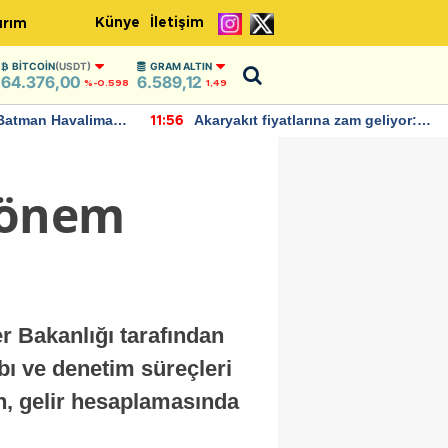
Künye
İletişim
ırım
BITCOIN
(USDT)
GRAM ALTIN
64.376,00
6.589,12
%-0.598
1,49
Batman Havalimanı
Akaryakıt fiyatlarına zam geliyor:
11:56
 açıklamalarda
Yeni tarih açıklandı
dönem
er Bakanlığı tarafından
bı ve denetim süreçleri
n, gelir hesaplamasında