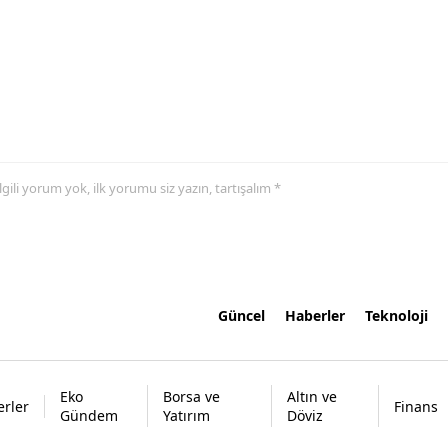
 ilgili yorum yok, ilk yorumu siz yazın, tartışalım *
Güncel
Haberler
Teknoloji
Eko
Borsa ve
Altın ve
rler
Finans
Gündem
Yatırım
Döviz