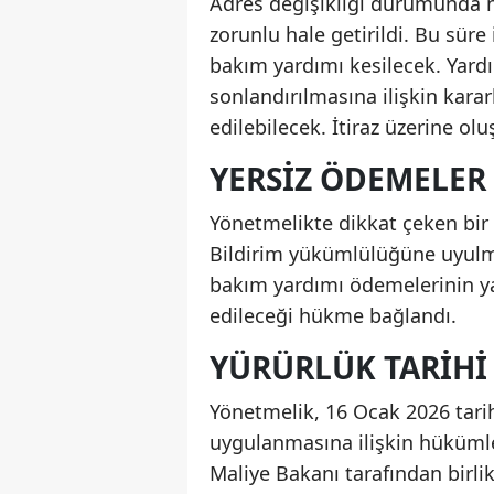
Adres değişikliği durumunda n
zorunlu hale getirildi. Bu sür
bakım yardımı kesilecek. Yard
sonlandırılmasına ilişkin kararl
edilebilecek. İtiraz üzerine ol
YERSIZ ÖDEMELER 
Yönetmelikte dikkat çeken bir 
Bildirim yükümlülüğüne uyulmu
bakım yardımı ödemelerinin yas
edileceği hükme bağlandı.
YÜRÜRLÜK TARIHI 
Yönetmelik, 16 Ocak 2026 tarih
uygulanmasına ilişkin hükümler
Maliye Bakanı tarafından birli