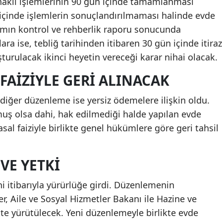
akil işlemlerinin 90 gün içinde tamamlanması
e içinde işlemlerin sonuçlandırılmaması halinde evde
ımın kontrol ve rehberlik raporu sonucunda
ara ise, tebliğ tarihinden itibaren 30 gün içinde itiraz
uşturulacak ikinci heyetin vereceği karar nihai olacak.
FAIZIYLE GERI ALINACAK
diğer düzenleme ise yersiz ödemelere ilişkin oldu.
ş olsa dahi, hak edilmediği halde yapılan evde
al faiziyle birlikte genel hükümlere göre geri tahsil
VE YETKI
i itibarıyla yürürlüğe girdi. Düzenlemenin
, Aile ve Sosyal Hizmetler Bakanı ile Hazine ve
kte yürütülecek. Yeni düzenlemeyle birlikte evde