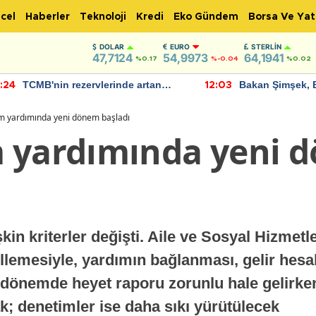
cel
Haberler
Teknoloji
Kredi
Eko Gündem
Borsa Ve Yat
DOLAR
EURO
STERLIN
47,7124
54,9973
64,1941
%0.17
%-0.04
%0.02
TCMB'nin rezervlerinde artan
Bakan Şimşek, 
:24
12:03
momentum devam ediyor
için umut verici
bulundu
m yardımında yeni dönem başladı
 yardımında yeni 
in kriterler değişti. Aile ve Sosyal Hizmetl
lemesiyle, yardımın bağlanması, gelir hesa
 dönemde heyet raporu zorunlu hale gelirke
ak; denetimler ise daha sıkı yürütülecek