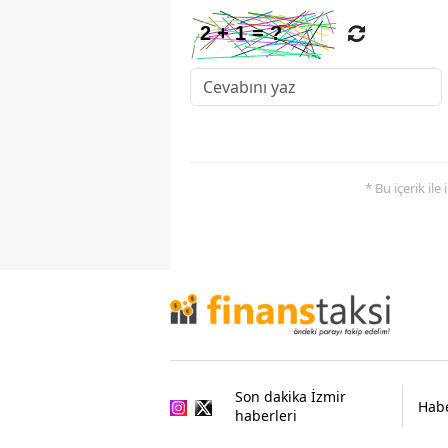
* Bu içerik ile
Son dakika İzmir
Habe
haberleri