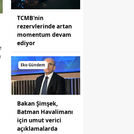
TCMB'nin
rezervlerinde artan
momentum devam
ediyor
e
m
Eko Gündem
Bakan Şimşek,
Batman Havalimanı
için umut verici
açıklamalarda