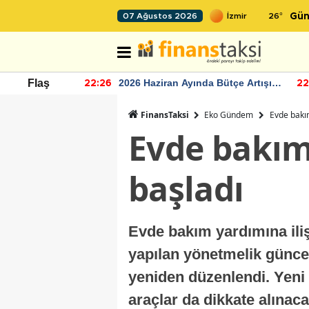
26
°
07 Ağustos 2026
Gün
r seviyesinin
2026 Haziran Ayında Bütçe Artışı
Flaş
22:26
22
Yaşandı
FinansTaksi
Eko Gündem
Evde bakı
Evde bakım
başladı
Evde bakım yardımına ilişk
yapılan yönetmelik güncel
yeniden düzenlendi. Yeni
araçlar da dikkate alınac