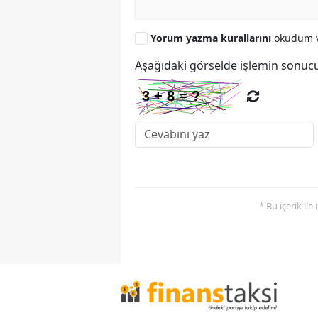
Yorum yazma kurallarını
okudum v
Aşağıdaki görselde işlemin sonucu
* Bu içerik ile