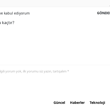
GÖNDE
e kabul ediyorum
 kaçtır?
 ilgili yorum yok, ilk yorumu siz yazın, tartışalım *
Güncel
Haberler
Teknoloji