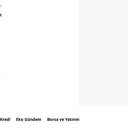
R
Kredi
Eko Gündem
Borsa ve Yatırım