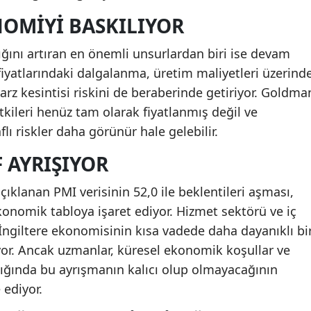
NOMIYI BASKILIYOR
ğını artıran en önemli unsurlardan biri ise devam
 fiyatlarındaki dalgalanma, üretim maliyetleri üzerind
rz kesintisi riskini de beraberinde getiriyor. Goldma
tkileri henüz tam olarak fiyatlanmış değil ve
 riskler daha görünür hale gelebilir.
F AYRIŞIYOR
açıklanan PMI verisinin 52,0 ile beklentileri aşması,
konomik tabloya işaret ediyor. Hizmet sektörü ve iç
İngiltere ekonomisinin kısa vadede daha dayanıklı bi
yor. Ancak uzmanlar, küresel ekonomik koşullar ve
ndığında bu ayrışmanın kalıcı olup olmayacağının
 ediyor.