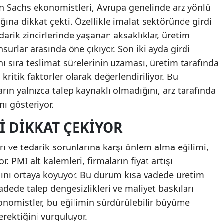
n Sachs ekonomistleri, Avrupa genelinde arz yönlü
tığına dikkat çekti. Özellikle imalat sektöründe girdi
darik zincirlerinde yaşanan aksaklıklar, üretim
nsurlar arasında öne çıkıyor. Son iki ayda girdi
nı sıra teslimat sürelerinin uzaması, üretim tarafında
kritik faktörler olarak değerlendiriliyor. Bu
arın yalnızca talep kaynaklı olmadığını, arz tarafında
nı gösteriyor.
I DIKKAT ÇEKIYOR
ları ve tedarik sorunlarına karşı önlem alma eğilimi,
r. PMI alt kalemleri, firmaların fiyat artışı
dığını ortaya koyuyor. Bu durum kısa vadede üretim
vadede talep dengesizlikleri ve maliyet baskıları
Ekonomistler, bu eğilimin sürdürülebilir büyüme
erektiğini vurguluyor.