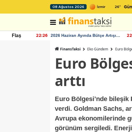
26
°
08 Ağustos 2026
Gün
r seviyesinin
2026 Haziran Ayında Bütçe Artışı
Flaş
22:26
22
Yaşandı
FinansTaksi
Eko Gündem
Euro Bölge
Euro Bölges
arttı
Euro Bölgesi’nde bileşik 
verdi. Goldman Sachs, art
Avrupa ekonomilerinde güç
görünüm sergiledi. Enerj