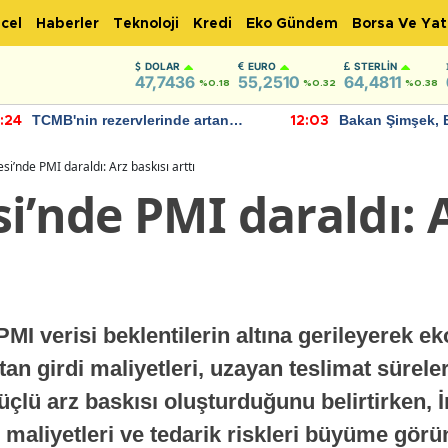
cel
Haberler
Teknoloji
Kredi
Eko Gündem
Borsa Ve Yat
DOLAR
EURO
STERLIN
47,7436
55,2510
64,4811
%0.18
%0.32
%0.38
TCMB'nin rezervlerinde artan
Bakan Şimşek, 
:24
12:03
momentum devam ediyor
için umut verici
bulundu
si’nde PMI daraldı: Arz baskısı arttı
i’nde PMI daraldı: A
PMI verisi beklentilerin altına gerileyerek 
an girdi maliyetleri, uzayan teslimat sürele
lü arz baskısı oluşturduğunu belirtirken, İn
i maliyetleri ve tedarik riskleri büyüme g