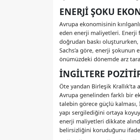
ENERJI ŞOKU EKO
Avrupa ekonomisinin kırılganlı
eden enerji maliyetleri. Enerji
doğrudan baskı oluştururken, a
Sachs’a göre, enerji şokunun e
önümüzdeki dönemde arz taraflı
İNGILTERE POZITI
Öte yandan Birleşik Krallık’ta 
Avrupa genelinden farklı bir e
talebin görece güçlü kalması, 
yapı sergilediğini ortaya koyu
enerji maliyetleri dikkate alı
belirsizliğini koruduğunu ifade