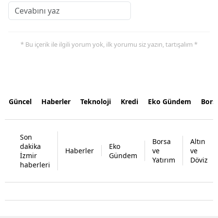
* Bu içerik ile ilgili yorum yok, ilk yorumu siz yazın, tartışalım *
Güncel
Haberler
Teknoloji
Kredi
Eko Gündem
Bors
Son
Borsa
Altın
dakika
Eko
Haberler
ve
ve
İzmir
Gündem
Yatırım
Döviz
haberleri