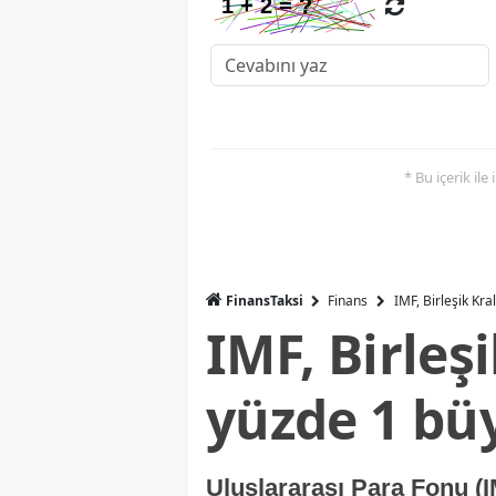
* Bu içerik ile
FinansTaksi
Finans
IMF, Birleşik Kr
IMF, Birleş
yüzde 1 bü
Uluslararası Para Fonu (I