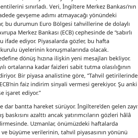
entilerini sınırladı. Veri, İngiltere Merkez Bankası’nın
a vadede gevşeme adımı atmayacağı yönündeki
r, bu durumun Euro Bölgesi tahvillerine de dolaylı
n Avrupa Merkez Bankası (ECB) cephesinde de “sabırlı
 ifade ediyor. Piyasalarda gözler, bu hafta
kurulu üyelerinin konuşmalarında olacak.
define dönüş hızına ilişkin yeni mesajları bekliyor.
ılı ortalarına kadar faizleri sabit tutma olasılığının
riyor. Bir piyasa analistine göre, “Tahvil getirilerinde
ECB’nin faiz indirim sinyali vermesi gerekiyor. Şu anki
 işaret ediyor.”
de dar bantta hareket sürüyor. İngiltere’den gelen zayı
ış baskısını azalttı ancak yatırımcıların gözleri hâlâ
ndirmesinde. Uzmanlar, önümüzdeki haftalarda
 ve büyüme verilerinin, tahvil piyasasının yönünü