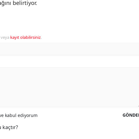
ını belirtiyor.
veya
kayıt olabilirsiniz
.
GÖNDE
e kabul ediyorum
 kaçtır?