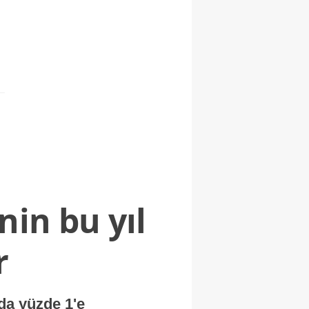
nin bu yıl
r
nda yüzde 1'e