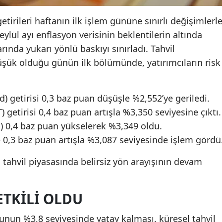
tirileri haftanın ilk işlem gününe sınırlı değişimlerl
eylül ayı enflasyon verisinin beklentilerin altında
rında yukarı yönlü baskıyı sınırladı. Tahvil
şük olduğu günün ilk bölümünde, yatırımcıların risk
nd) getirisi 0,3 baz puan düşüşle %2,552’ye geriledi.
AT) getirisi 0,4 baz puan artışla %3,350 seviyesine çıktı.
BTP) 0,4 baz puan yükselerek %3,349 oldu.
ise 0,3 baz puan artışla %3,087 seviyesinde işlem gördü
t, tahvil piyasasında belirsiz yön arayışının devam
 ETKILI OLDU
onunun %3,8 seviyesinde yatay kalması, küresel tahvil