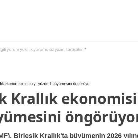
 ilgili yorum yok, ilk yorumu siz yazın, tartışalım *
allık ekonomisinin bu yıl yüzde 1 büyümesini öngörüyor
ik Krallık ekonomisi
yümesini öngörüyo
MF), Birleşik Krallık'ta büyümenin 2026 yılı