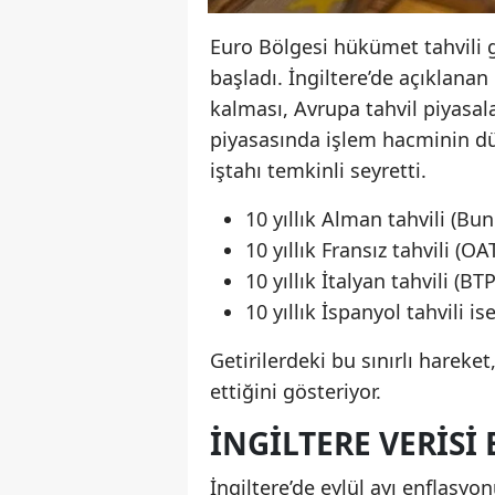
Euro Bölgesi hükümet tahvili ge
başladı. İngiltere’de açıklanan 
kalması, Avrupa tahvil piyasala
piyasasında işlem hacminin dü
iştahı temkinli seyretti.
10 yıllık Alman tahvili (Bu
10 yıllık Fransız tahvili (O
10 yıllık İtalyan tahvili (
10 yıllık İspanyol tahvili 
Getirilerdeki bu sınırlı hareke
ettiğini gösteriyor.
İNGILTERE VERISI
İngiltere’de eylül ayı enflasy