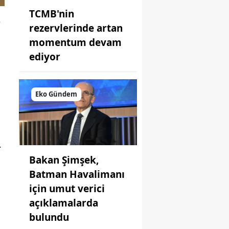
TCMB'nin
e
rezervlerinde artan
momentum devam
ediyor
Eko Gündem
.
Bakan Şimşek,
Batman Havalimanı
için umut verici
açıklamalarda
bulundu