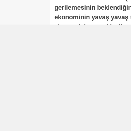
gerilemesinin beklendiğini
ekonominin yavaş yavaş t
ekonomisi, sonraki yıllard
Nur Duman