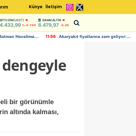
Künye
İletişim
ırım
BITCOIN
(USDT)
GRAM ALTIN
4.433,99
6.479,97
%-0.749
-0,25
Batman Havalimanı
Akaryakıt fiyatlarına zam geliyor:
11:56
 açıklamalarda
Yeni tarih açıklandı
a dengeyle
geli bir görünümle
rin altında kalması,