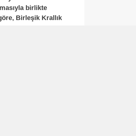
masıyla birlikte
re, Birleşik Krallık
.
Abone Ol