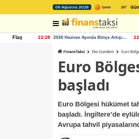
26
°
06 Ağustos 2026
Gün
r seviyesinin
2026 Haziran Ayında Bütçe Artışı
Flaş
22:26
22
Yaşandı
FinansTaksi
Eko Gündem
Euro Bölge
Euro Bölges
başladı
Euro Bölgesi hükümet tahv
başladı. İngiltere’de eylü
Avrupa tahvil piyasalarınd