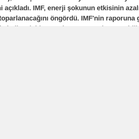
 açıkladı. IMF, enerji şokunun etkisinin azal
oparlanacağını öngördü. IMF'nin raporuna gö
a istikrarlı bir toparlanma süreci yaşayabilir
Yayınlanma
16 Temmuz 2026 - 22:37