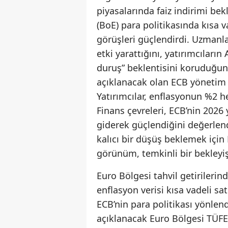
piyasalarında faiz indirimi bekl
(BoE) para politikasında kıs
görüşleri güçlendirdi. Uzmanla
etki yarattığını, yatırımcıları
duruş” beklentisini koruduğunu
açıklanacak olan ECB yönetim 
Yatırımcılar, enflasyonun %2 he
Finans çevreleri, ECB’nin 2026 y
giderek güçlendiğini değerlendi
kalıcı bir düşüş beklemek için 
görünüm, temkinli bir bekleyişe
Euro Bölgesi tahvil getirilerin
enflasyon verisi kısa vadeli sat
ECB’nin para politikası yönle
açıklanacak Euro Bölgesi TÜFE