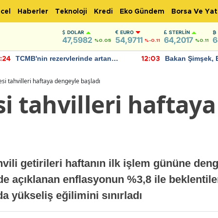
cel
Haberler
Teknoloji
Kredi
Eko Gündem
Borsa Ve Yat
DOLAR
EURO
STERLIN
47,5982
54,9711
64,2017
6
%0.05
%-0.11
%0.11
TCMB'nin rezervlerinde artan
Bakan Şimşek, 
:24
12:03
momentum devam ediyor
için umut verici
bulundu
si tahvilleri haftaya dengeyle başladı
i tahvilleri haftay
ili getirileri haftanın ilk işlem gününe den
lde açıklanan enflasyonun %3,8 ile beklentile
a yükseliş eğilimini sınırladı