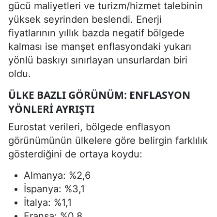
gücü maliyetleri ve turizm/hizmet talebinin
yüksek seyrinden beslendi. Enerji
fiyatlarının yıllık bazda negatif bölgede
kalması ise manşet enflasyondaki yukarı
yönlü baskıyı sınırlayan unsurlardan biri
oldu.
ÜLKE BAZLI GÖRÜNÜM: ENFLASYON
YÖNLERI AYRIŞTI
Eurostat verileri, bölgede enflasyon
görünümünün ülkelere göre belirgin farklılık
gösterdiğini de ortaya koydu:
Almanya: %2,6
İspanya: %3,1
İtalya: %1,1
Fransa: %0,8