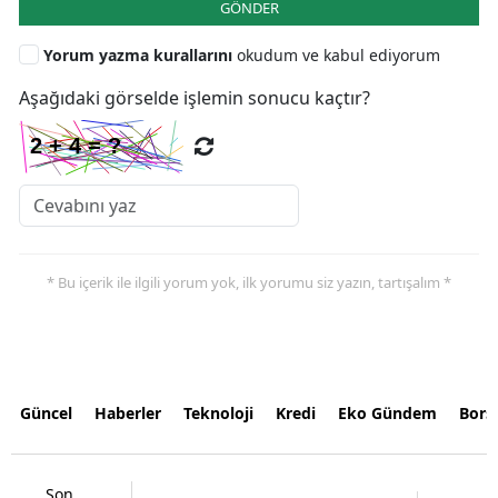
GÖNDER
Yorum yazma kurallarını
okudum ve kabul ediyorum
Aşağıdaki görselde işlemin sonucu kaçtır?
* Bu içerik ile ilgili yorum yok, ilk yorumu siz yazın, tartışalım *
Güncel
Haberler
Teknoloji
Kredi
Eko Gündem
Bors
Son