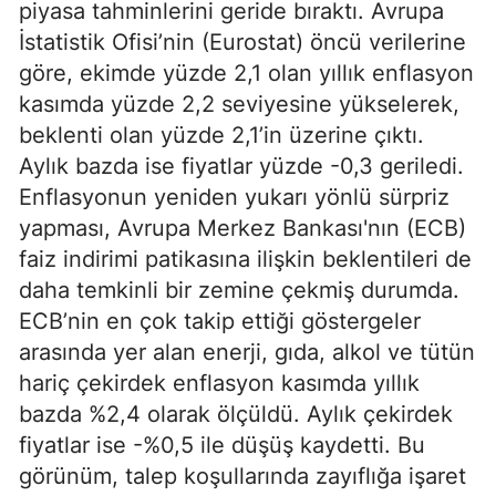
piyasa tahminlerini geride bıraktı. Avrupa
İstatistik Ofisi’nin (Eurostat) öncü verilerine
göre, ekimde yüzde 2,1 olan yıllık enflasyon
kasımda yüzde 2,2 seviyesine yükselerek,
beklenti olan yüzde 2,1’in üzerine çıktı.
Aylık bazda ise fiyatlar yüzde -0,3 geriledi.
Enflasyonun yeniden yukarı yönlü sürpriz
yapması, Avrupa Merkez Bankası'nın (ECB)
faiz indirimi patikasına ilişkin beklentileri de
daha temkinli bir zemine çekmiş durumda.
ECB’nin en çok takip ettiği göstergeler
arasında yer alan enerji, gıda, alkol ve tütün
hariç çekirdek enflasyon kasımda yıllık
bazda %2,4 olarak ölçüldü. Aylık çekirdek
fiyatlar ise -%0,5 ile düşüş kaydetti. Bu
görünüm, talep koşullarında zayıflığa işaret