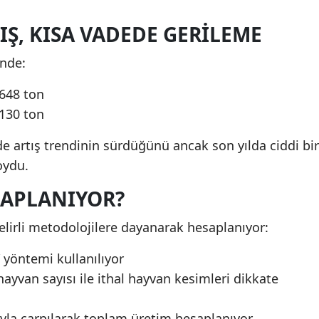
Ş, KISA VADEDE GERILEME
inde:
 648 ton
 130 ton
e artış trendinin sürdüğünü ancak son yılda ciddi bir
oydu.
SAPLANIYOR?
belirli metodolojilere dayanarak hesaplanıyor:
 yöntemi kullanılıyor
ayvan sayısı ile ithal hayvan kesimleri dikkate
ıyla çarpılarak toplam üretim hesaplanıyor