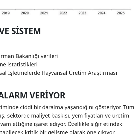
VE SISTEM
Orman Bakanlığı verileri
e istatistikleri
sal İşletmelerde Hayvansal Üretim Araştırması
ALARM VERIYOR
üretiminde ciddi bir daralma yaşandığını gösteriyor. Tü
ş, sektörde maliyet baskısı, yem fiyatları ve üretim
vam ettiğine işaret ediyor. Özellikle sığır etindeki
tabilecek kritik bir gelişme olarak öne çıkıyor.