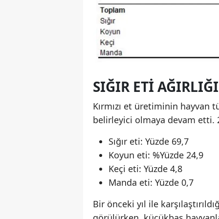
SIĞIR ETI AĞIRLI
Kırmızı et üretiminin hayvan t
belirleyici olmaya devam etti. 
Sığır eti: Yüzde 69,7
Koyun eti: %Yüzde 24,9
Keçi eti: Yüzde 4,8
Manda eti: Yüzde 0,7
Bir önceki yıl ile karşılaştırıld
görülürken, küçükbaş hayvanlar