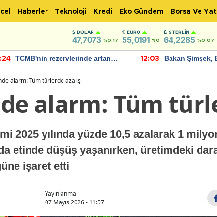
cel
Haberler
Teknoloji
Kredi
Eko Gündem
Borsa Ve Yat
DOLAR
EURO
STERLIN
47,7073
55,0191
64,2285
%0.17
%0
%0.07
TCMB'nin rezervlerinde artan
Bakan Şimşek, 
:24
12:03
momentum devam ediyor
için umut verici
bulundu
nde alarm: Tüm türlerde azalış
de alarm: Tüm türle
imi 2025 yılında yüzde 10,5 azalarak 1 milyon
nda etinde düşüş yaşanırken, üretimdeki dar
üne işaret etti
Yayınlanma
07 Mayıs 2026 - 11:57