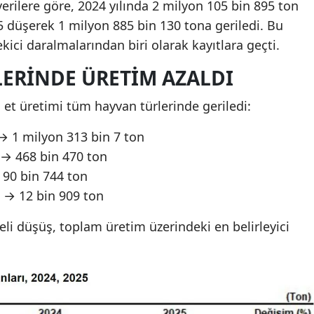
rilere göre, 2024 yılında 2 milyon 105 bin 895 ton
5 düşerek 1 milyon 885 bin 130 tona geriledi. Bu
ekici daralmalarından biri olarak kayıtlara geçti.
ERINDE ÜRETIM AZALDI
zı et üretimi tüm hayvan türlerinde geriledi:
ş → 1 milyon 313 bin 7 ton
ş → 468 bin 470 ton
→ 90 bin 744 ton
ş → 12 bin 909 ton
aneli düşüş, toplam üretim üzerindeki en belirleyici