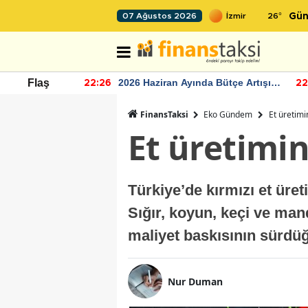
26
°
07 Ağustos 2026
Gün
r seviyesinin
2026 Haziran Ayında Bütçe Artışı
Flaş
22:26
22
Yaşandı
FinansTaksi
Eko Gündem
Et üretimi
Et üretimin
Türkiye’de kırmızı et üret
Sığır, koyun, keçi ve ma
maliyet baskısının sürdüğ
Nur Duman