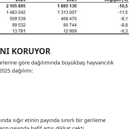
ĞINI KORUYOR
ürlerine göre dağılımında büyükbaş hayvancılık
2025 dağılımı:
ığında sığır etinin payında sınırlı bir gerileme
ın payında hafif artış dikkat çekti.