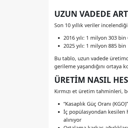
UZUN VADEDE ARTI
Son 10 yıllık veriler incelendiğ
2016 yılı: 1 milyon 303 bin
2025 yılı: 1 milyon 885 bin
Bu tablo, uzun vadede üretimd
gerileme yaşandığını ortaya k
ÜRETIM NASIL HE
Kırmızı et üretim tahminleri, 
“Kasaplık Güç Oranı (KGO)”
İç popülasyondan kesilen h
alınıyor
Ortalama karkas ağırlıklar