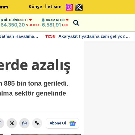
Künye
İletişim
ırım
BITCOIN
(USDT)
GRAM ALTIN
64.350,20
6.581,91
%-0.824
1,38
Batman Havalimanı
Akaryakıt fiyatlarına zam geliyor:
11:56
 açıklamalarda
Yeni tarih açıklandı
rde azalış
 885 bin tona geriledi.
alma sektör genelinde
Abone Ol