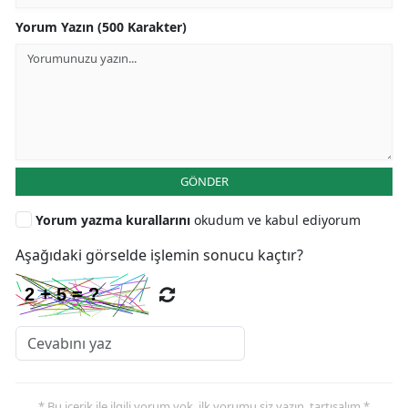
Yorum Yazın (500 Karakter)
GÖNDER
Yorum yazma kurallarını
okudum ve kabul ediyorum
Aşağıdaki görselde işlemin sonucu kaçtır?
* Bu içerik ile ilgili yorum yok, ilk yorumu siz yazın, tartışalım *