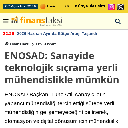
Künye
İletişim
07 Ağustos 2026
26
°
2026 Haziran Ayında Bütçe Artışı Yaşandı
22:26
FinansTaksi
Eko Gündem
ENOSAD: Sanayide
teknolojik sıçrama yerli
mühendislikle mümkün
ENOSAD Başkanı Tunç Atıl, sanayicilerin
yabancı mühendisliği tercih ettiği sürece yerli
mühendisliğin gelişemeyeceğini belirterek,
otomasyon ve dijital dönüşüm için mühendislik