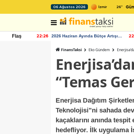
26
°
06 Ağustos 2026
Gün
r seviyesinin
2026 Haziran Ayında Bütçe Artışı
Flaş
22:26
22
Yaşandı
FinansTaksi
Eko Gündem
Enerjisa’d
Enerjisa’da
“Temas Ger
Enerjisa Dağıtım Şirketler
Teknolojisi”ni sahada dev
kaçaklarını anında tespit
hedefliyor. İlk uygulama 