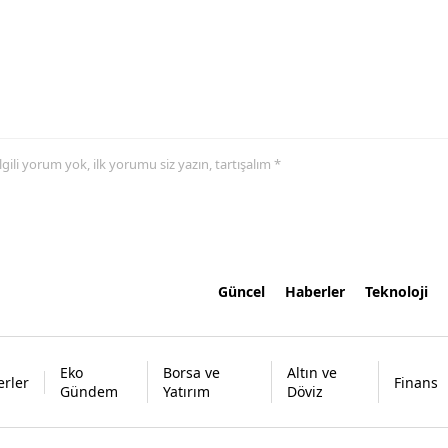
 ilgili yorum yok, ilk yorumu siz yazın, tartışalım *
Güncel
Haberler
Teknoloji
Eko
Borsa ve
Altın ve
rler
Finans
Gündem
Yatırım
Döviz