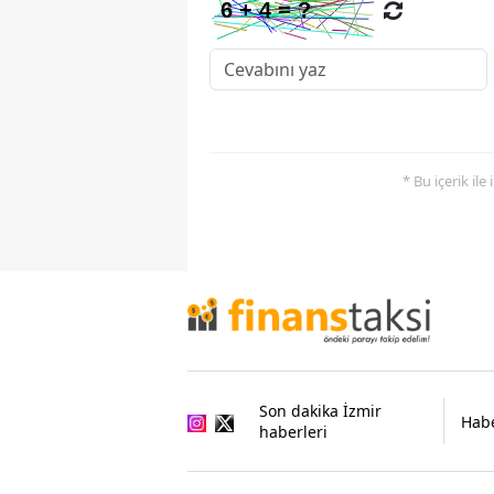
* Bu içerik ile
Son dakika İzmir
Habe
haberleri