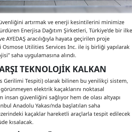
üvenliğini artırmak ve enerji kesintilerini minimize
rdüren Enerjisa Dağıtım Şirketleri, Türkiye’de bir ilk
e AYEDAŞ aracılığıyla hayata geçirilen proje
mose Utilities Services Inc. ile iş birliği yapılarak
jisi” saha uygulamasına alındı.
KARŞI TEKNOLOJIK KALKAN
Gerilimi Tespiti) olarak bilinen bu yenilikçi sistem,
e görünmeyen elektrik kaçaklarını noktasal
m insan güvenliğini sağlıyor hem de olası altyapı
tanbul Anadolu Yakası’nda başlatılan saha
üzerindeki kaçaklar hareketli araçlarla tespit edilecek
de kısalacak.