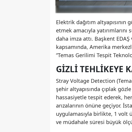
Elektrik dağıtım altyapısının g
etmek amacıyla yatırımlarını sü
daha imza attı. Başkent EDAŞ v
kapsamında, Amerika merkezli Os
“Temas Gerilimi Tespit Teknolo
GIZLI TEHLIKEYE 
Stray Voltage Detection (Temas 
şehir altyapısında çıplak gözl
hassasiyetle tespit ederek, he
arızalarının önüne geçiyor. İs
uygulamasıyla birlikte, 1 volt 
ve müdahale süresi büyük ölçü