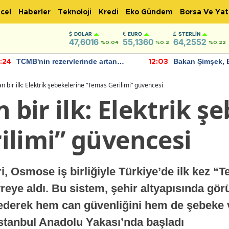
cel
Haberler
Teknoloji
Kredi
Eko Gündem
Borsa Ve Yat
DOLAR
EURO
STERLIN
47,6016
55,1360
64,2552
%0.04
%0.2
%0.22
TCMB'nin rezervlerinde artan
Bakan Şimşek, 
:24
12:03
momentum devam ediyor
için umut verici
bulundu
an bir ilk: Elektrik şebekelerine “Temas Gerilimi” güvencesi
n bir ilk: Elektrik ş
ilimi” güvencesi
i, Osmose iş birliğiyle Türkiye’de ilk kez “
reye aldı. Bu sistem, şehir altyapısında gö
 ederek hem can güvenliğini hem de şebeke ve
İstanbul Anadolu Yakası’nda başladı