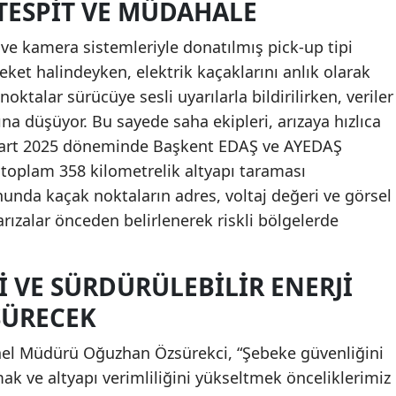
TESPIT VE MÜDAHALE
ve kamera sistemleriyle donatılmış pick-up tipi
reket halindeyken, elektrik kaçaklarını anlık olarak
noktalar sürücüye sesli uyarılarla bildirilirken, veriler
ına düşüyor. Bu sayede saha ekipleri, arızaya hızlıca
Mart 2025 döneminde Başkent EDAŞ ve AYEDAŞ
 toplam 358 kilometrelik altyapı taraması
nunda kaçak noktaların adres, voltaj değeri ve görsel
 arızalar önceden belirlenerek riskli bölgelerde
I VE SÜRDÜRÜLEBILIR ENERJI
SÜRECEK
enel Müdürü Oğuzhan Özsürekci, “Şebeke güvenliğini
ak ve altyapı verimliliğini yükseltmek önceliklerimiz