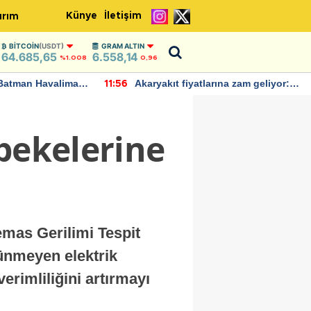
Künye
İletişim
ırım
BITCOIN
(USDT)
GRAM ALTIN
64.685,65
6.558,14
%1.008
0,96
Batman Havalimanı
Akaryakıt fiyatlarına zam geliyor:
11:56
 açıklamalarda
Yeni tarih açıklandı
ebekelerine
Temas Gerilimi Tespit
rünmeyen elektrik
rimliliğini artırmayı