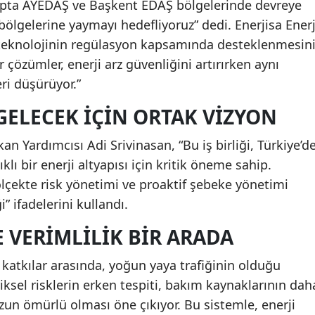
etapta AYEDAŞ ve Başkent EDAŞ bölgelerinde devreye
bölgelerine yaymayı hedefliyoruz” dedi. Enerjisa Enerj
e, teknolojinin regülasyon kapsamında desteklenmesin
ür çözümler, enerji arz güvenliğini artırırken aynı
ri düşürüyor.”
GELECEK İÇIN ORTAK VIZYON
n Yardımcısı Adi Srivinasan, “Bu iş birliği, Türkiye’d
lı bir enerji altyapısı için kritik öneme sahip.
 ölçekte risk yönetimi ve proaktif şebeke yönetimi
” ifadelerini kullandı.
 VERIMLILIK BIR ARADA
 katkılar arasında, yoğun yaya trafiğinin olduğu
sel risklerin erken tespiti, bakım kaynaklarının dah
uzun ömürlü olması öne çıkıyor. Bu sistemle, enerji