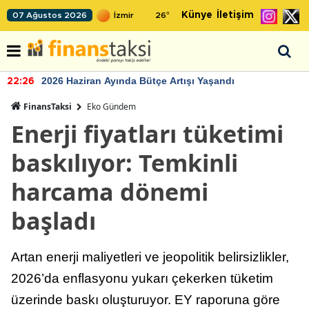
Künye
İletişim
07 Ağustos 2026
26
°
2026 Haziran Ayında Bütçe Artışı Yaşandı
22:26
FinansTaksi
Eko Gündem
Enerji fiyatları tüketimi
baskılıyor: Temkinli
harcama dönemi
başladı
Artan enerji maliyetleri ve jeopolitik belirsizlikler,
2026’da enflasyonu yukarı çekerken tüketim
üzerinde baskı oluşturuyor. EY raporuna göre