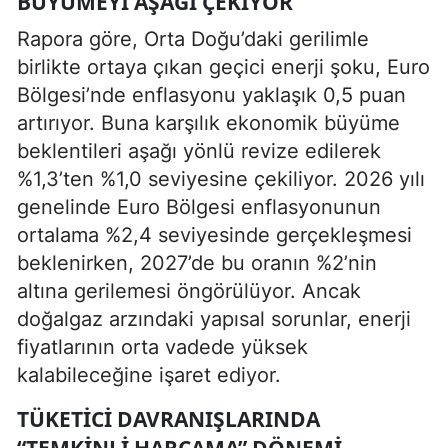
BÜYÜMEYI AŞAĞI ÇEKIYOR
Rapora göre, Orta Doğu’daki gerilimle
birlikte ortaya çıkan geçici enerji şoku, Euro
Bölgesi’nde enflasyonu yaklaşık 0,5 puan
artırıyor. Buna karşılık ekonomik büyüme
beklentileri aşağı yönlü revize edilerek
%1,3’ten %1,0 seviyesine çekiliyor. 2026 yılı
genelinde Euro Bölgesi enflasyonunun
ortalama %2,4 seviyesinde gerçekleşmesi
beklenirken, 2027’de bu oranın %2’nin
altına gerilemesi öngörülüyor. Ancak
doğalgaz arzındaki yapısal sorunlar, enerji
fiyatlarının orta vadede yüksek
kalabileceğine işaret ediyor.
TÜKETICI DAVRANIŞLARINDA
“TEMKINLI HARCAMA” DÖNEMI