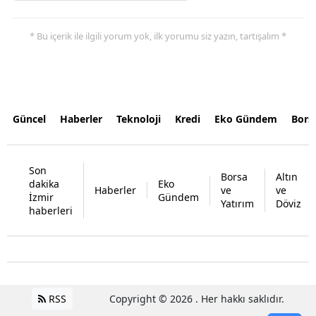
* Bu içerik ile ilgili yorum yok, ilk yorumu siz yazın, tartışalım *
Güncel
Haberler
Teknoloji
Kredi
Eko Gündem
Bors
Son
Borsa
Altın
dakika
Eko
Haberler
ve
ve
İzmir
Gündem
Yatırım
Döviz
haberleri
RSS
Copyright © 2026 . Her hakkı saklıdır.