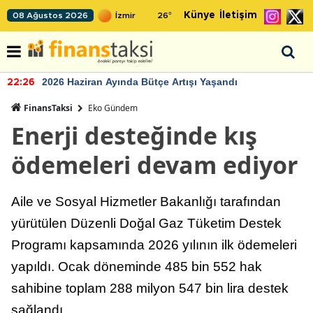
Künye
İletişim
08 Ağustos 2026
26
°
2026 Haziran Ayında Bütçe Artışı Yaşandı
22:26
FinansTaksi
Eko Gündem
Enerji desteğinde kış
ödemeleri devam ediyor
Aile ve Sosyal Hizmetler Bakanlığı tarafından
yürütülen Düzenli Doğal Gaz Tüketim Destek
Programı kapsamında 2026 yılının ilk ödemeleri
yapıldı. Ocak döneminde 485 bin 552 hak
sahibine toplam 288 milyon 547 bin lira destek
sağlandı