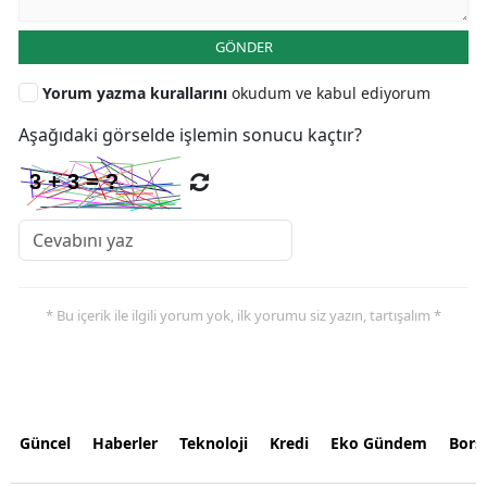
GÖNDER
Yorum yazma kurallarını
okudum ve kabul ediyorum
Aşağıdaki görselde işlemin sonucu kaçtır?
* Bu içerik ile ilgili yorum yok, ilk yorumu siz yazın, tartışalım *
Güncel
Haberler
Teknoloji
Kredi
Eko Gündem
Bors