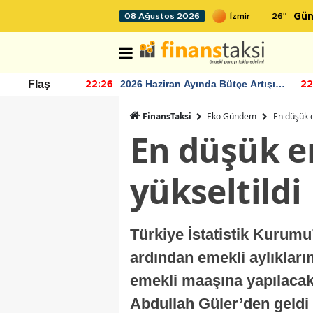
26
°
08 Ağustos 2026
Gün
r seviyesinin
2026 Haziran Ayında Bütçe Artışı
Flaş
22:26
22
Yaşandı
FinansTaksi
Eko Gündem
En düşük e
En düşük em
yükseltildi
Türkiye İstatistik Kurumu’
ardından emekli aylıklar
emekli maaşına yapılacak
Abdullah Güler’den geldi