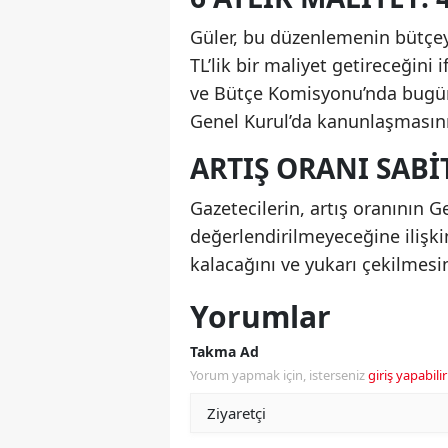
Güler, bu düzenlemenin bütçey
TL’lik bir maliyet getireceğini 
ve Bütçe Komisyonu’nda bugü
Genel Kurul’da kanunlaşmasını
ARTIŞ ORANI SABI
Gazetecilerin, artış oranının 
değerlendirilmeyeceğine ilişki
kalacağını ve yukarı çekilmesi
Yorumlar
Takma Ad
Yorum yapmak için, isterseniz
giriş yapabilir