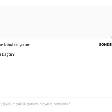
GÖNDE
e kabul ediyorum
 kaçtır?
 ilgili yorum yok, ilk yorumu siz yazın, tartışalım *