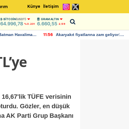
Künye
İletişim
ırım
BITCOIN
(USDT)
GRAM ALTIN
64.996,78
6.660,55
%0.231
2,59
Batman Havalimanı
Akaryakıt fiyatlarına zam geliyor:
11:56
 açıklamalarda
Yeni tarih açıklandı
TL’ye
 16,67'lik TÜFE verisinin
turdu. Gözler, en düşük
ma AK Parti Grup Başkanı