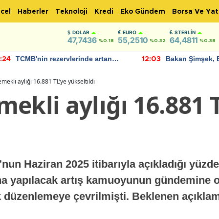
cel
Haberler
Teknoloji
Kredi
Eko Gündem
Borsa Ve Yat
DOLAR
EURO
STERLIN
47,7436
55,2510
64,4811
%0.18
%0.32
%0.38
TCMB'nin rezervlerinde artan
Bakan Şimşek, 
:24
12:03
momentum devam ediyor
için umut verici
bulundu
mekli aylığı 16.881 TL’ye yükseltildi
ekli aylığı 16.881 
nun Haziran 2025 itibarıyla açıkladığı yüzde
ına yapılacak artış kamuoyunun gündemine o
 düzenlemeye çevrilmişti. Beklenen açıkla