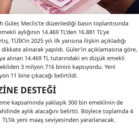
 Güler, Meclis’te düzenlediği basın toplantısında
mekli aylığının 14.469 TL'den 16.881 TL’ye
ş, TÜİK’in 2025 yılı ilk yarısına ilişkin açıkladığı
 dikkate alınarak yapıldı. Güler’in açıklamasına göre,
ya alınan 14.469 TL tutarındaki en düşük emekli
mekliden 3 milyon 716 binini kapsıyordu. Yeni
on 11 bine çıkacağı belirtildi.
ZINE DESTEĞI
leme kapsamında yaklaşık 300 bin emeklinin de
hilinde aylık alacağını belirtti. Böylece toplamda 4
 TL’lik yeni maaş seviyesinden yararlanacak.