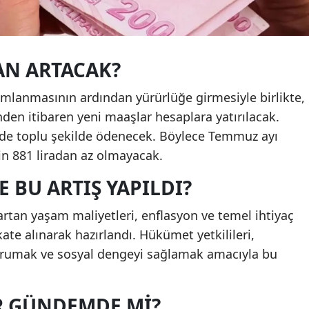
AN ARTACAK?
lanmasının ardından yürürlüğe girmesiyle birlikte,
 itibaren yeni maaşlar hesaplara yatırılacak.
mde toplu şekilde ödenecek. Böylece Temmuz ayı
bin 881 liradan az olmayacak.
 BU ARTIŞ YAPILDI?
an yaşam maliyetleri, enflasyon ve temel ihtiyaç
ate alınarak hazırlandı. Hükümet yetkilileri,
korumak ve sosyal dengeyi sağlamak amacıyla bu
R GÜNDEMDE MI?