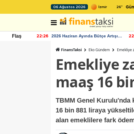
26
°
06 Ağustos 2026
Gün
r seviyesinin
2026 Haziran Ayında Bütçe Artışı
Flaş
22:26
22
Yaşandı
FinansTaksi
Eko Gündem
Emekliye z
Emekliye z
maaş 16 bin
TBMM Genel Kurulu'nda ka
16 bin 881 liraya yükselt
alan emeklilere fark öd