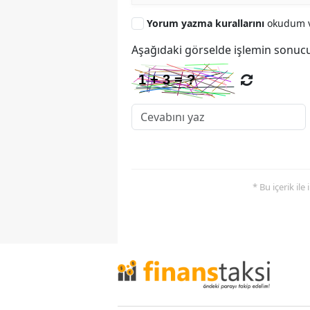
Yorum yazma kurallarını
okudum v
Aşağıdaki görselde işlemin sonucu
* Bu içerik ile