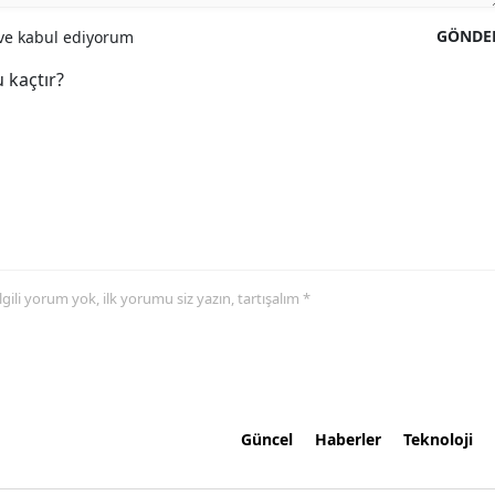
GÖNDE
e kabul ediyorum
 kaçtır?
 ilgili yorum yok, ilk yorumu siz yazın, tartışalım *
Güncel
Haberler
Teknoloji