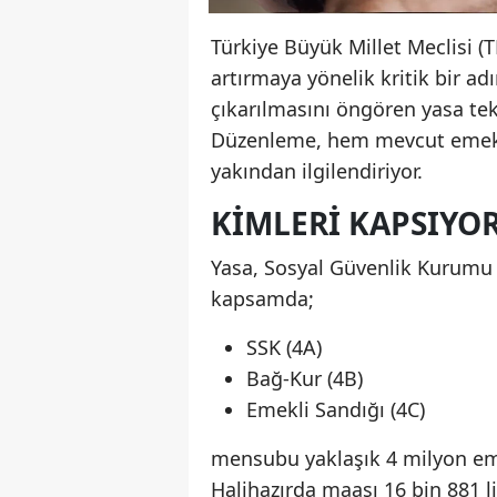
Türkiye Büyük Millet Meclisi (
artırmaya yönelik kritik bir ad
çıkarılmasını öngören yasa tek
Düzenleme, hem mevcut emekli
yakından ilgilendiriyor.
KIMLERI KAPSIYO
Yasa, Sosyal Güvenlik Kurumu (
kapsamda;
SSK (4A)
Bağ-Kur (4B)
Emekli Sandığı (4C)
mensubu yaklaşık 4 milyon em
Halihazırda maaşı 16 bin 881 l