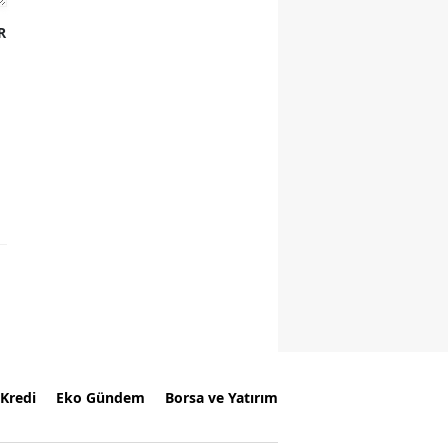
R
Kredi
Eko Gündem
Borsa ve Yatırım