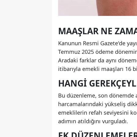
MAAŞLAR NE ZAM
Kanunun Resmi Gazete'de yayım
Temmuz 2025 ödeme döneminden
Aradaki farklar da aynı döne
itibarıyla emekli maaşları 16 
HANGI GEREKÇEYLE
Bu düzenleme, son dönemde art
harcamalarındaki yükseliş dikk
emeklilerin refah seviyesini 
adımın atıldığını vurguladı.
EK DÜZENLEMELE