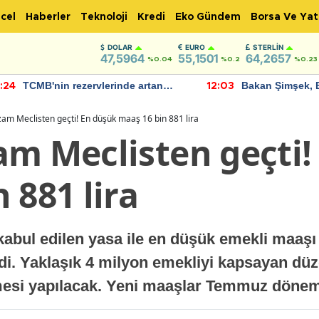
cel
Haberler
Teknoloji
Kredi
Eko Gündem
Borsa Ve Yat
DOLAR
EURO
STERLIN
47,5964
55,1501
64,2657
%0.04
%0.2
%0.23
TCMB'nin rezervlerinde artan
Bakan Şimşek, 
:24
12:03
momentum devam ediyor
için umut verici
bulundu
am Meclisten geçti! En düşük maaş 16 bin 881 lira
am Meclisten geçti!
 881 lira
bul edilen yasa ile en düşük emekli maaşı
ildi. Yaklaşık 4 milyon emekliyi kapsayan d
emesi yapılacak. Yeni maaşlar Temmuz döne