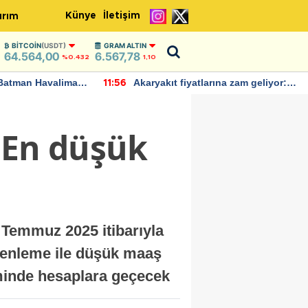
Künye
İletişim
ırım
BITCOIN
(USDT)
GRAM ALTIN
64.564,00
6.567,78
%0.432
1,10
Batman Havalimanı
Akaryakıt fiyatlarına zam geliyor:
11:56
 açıklamalarda
Yeni tarih açıklandı
 En düşük
 Temmuz 2025 itibarıyla
üzenleme ile düşük maaş
minde hesaplara geçecek