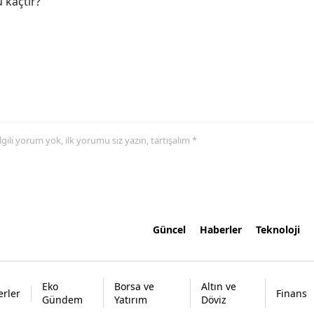
 kaçtır?
 ilgili yorum yok, ilk yorumu siz yazın, tartışalım *
Güncel
Haberler
Teknoloji
Eko
Borsa ve
Altın ve
rler
Finans
Gündem
Yatırım
Döviz