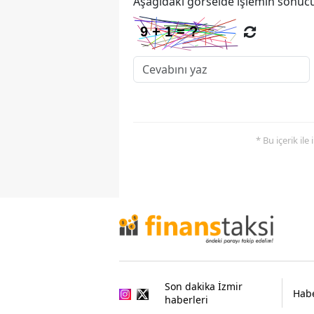
Aşağıdaki görselde işlemin sonucu
* Bu içerik ile
Son dakika İzmir
Habe
haberleri