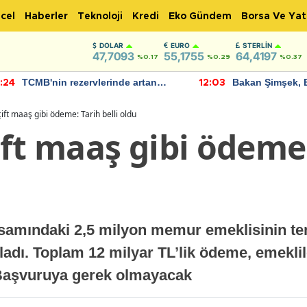
cel
Haberler
Teknoloji
Kredi
Eko Gündem
Borsa Ve Yat
DOLAR
EURO
STERLIN
47,7093
55,1755
64,4197
%0.17
%0.29
%0.37
TCMB'nin rezervlerinde artan
Bakan Şimşek, 
:24
12:03
momentum devam ediyor
için umut verici
bulundu
ift maaş gibi ödeme: Tarih belli oldu
ft maaş gibi ödeme:
samındaki 2,5 milyon memur emeklisinin te
ladı. Toplam 12 milyar TL’lik ödeme, emekli
 Başvuruya gerek olmayacak