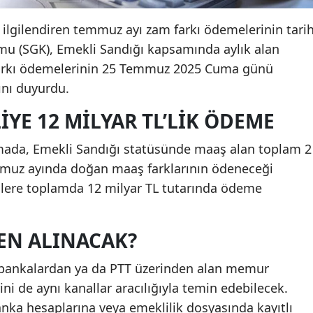
ilgilendiren temmuz ayı zam farkı ödemelerinin tarih
umu (SGK), Emekli Sandığı kapsamında aylık alan
farkı ödemelerinin 25 Temmuz 2025 Cuma günü
ğını duyurdu.
IYE 12 MILYAR TL’LIK ÖDEME
amada, Emekli Sandığı statüsünde maaş alan toplam 2
mmuz ayında doğan maaş farklarının ödeneceği
ilere toplamda 12 milyar TL tutarında ödeme
EN ALINACAK?
a bankalardan ya da PTT üzerinden alan memur
ni de aynı kanallar aracılığıyla temin edebilecek.
nka hesaplarına veya emeklilik dosyasında kayıtlı