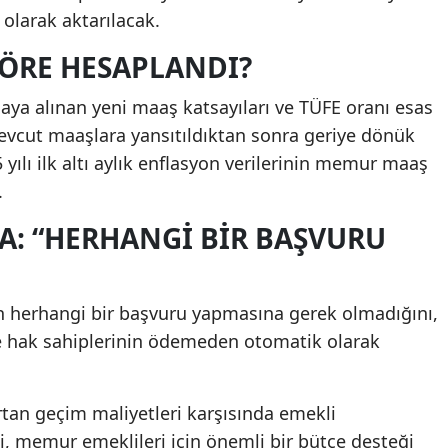
larak aktarılacak.
GÖRE HESAPLANDI?
aya alınan yeni maaş katsayıları ve TÜFE oranı esas
mevcut maaşlara yansıtıldıktan sonra geriye dönük
yılı ilk altı aylık enflasyon verilerinin memur maaş
.
A: “HERHANGI BIR BAŞVURU
nin herhangi bir başvuru yapmasına gerek olmadığını,
e hak sahiplerinin ödemeden otomatik olarak
 artan geçim maliyetleri karşısında emekli
, memur emeklileri için önemli bir bütçe desteği