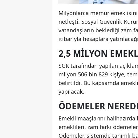
Milyonlarca memur emeklisini 
netleşti. Sosyal Güvenlik Kur
vatandaşların beklediği zam 
itibarıyla hesaplara yatırılaca
2,5 MILYON EMEKL
SGK tarafından yapılan açıkl
milyon 506 bin 829 kişiye, te
belirtildi. Bu kapsamda emekl
yapılacak.
ÖDEMELER NERED
Emekli maaşlarını halihazırd
emeklileri, zam farkı ödemeleri
Ödemeler, sistemde tanımlı ba