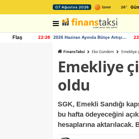
26
°
07 Ağustos 2026
Gün
r seviyesinin
2026 Haziran Ayında Bütçe Artışı
Flaş
22:26
22
Yaşandı
FinansTaksi
Eko Gündem
Emekliye ç
Emekliye çi
oldu
SGK, Emekli Sandığı kap
bu hafta ödeyeceğini açık
hesaplarına aktarılacak.