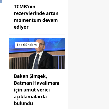
TCMB'nin
i
rezervlerinde artan
momentum devam
ediyor
Eko Gündem
Bakan Şimşek,
Batman Havalimanı
için umut verici
açıklamalarda
bulundu