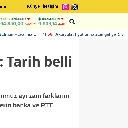
Künye
İletişim
ırım
BITCOIN
(USDT)
GRAM ALTIN
64.850,00
6.639,14
%0.474
2,26
Batman Havalimanı
Akaryakıt fiyatlarına zam geliyor:
11:56
 açıklamalarda
Yeni tarih açıklandı
 Tarih belli
mmuz ayı zam farklarını
lerin banka ve PTT