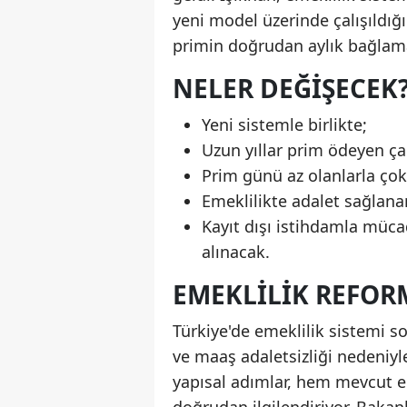
yeni model üzerinde çalışıldığ
primin doğrudan aylık bağlama
NELER DEĞIŞECEK
Yeni sistemle birlikte;
Uzun yıllar prim ödeyen ça
Prim günü az olanlarla çok
Emeklilikte adalet sağlanar
Kayıt dışı istihdamla müca
alınacak.
EMEKLILIK REFO
Türkiye'de emeklilik sistemi so
ve maaş adaletsizliği nedeniyl
yapısal adımlar, hem mevcut e