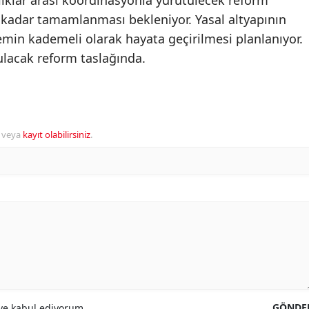
lıklar arası koordinasyonla yürütülecek reform
a kadar tamamlanması bekleniyor. Yasal altyapının
emin kademeli olarak hayata geçirilmesi planlanıyor.
lacak reform taslağında.
veya
kayıt olabilirsiniz
.
GÖNDE
e kabul ediyorum