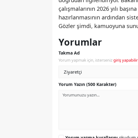
doğrudan ilgilendiriyor. Bakan
çalışmalarının 2026 yılı başın
hazırlanmasının ardından sist
Gözler şimdi, kamuoyuna sunu
Yorumlar
Takma Ad
Yorum yapmak için, isterseniz
giriş yapabilir
Yorum Yazın (500 Karakter)
Yorum yazma kurallarını
okudum v