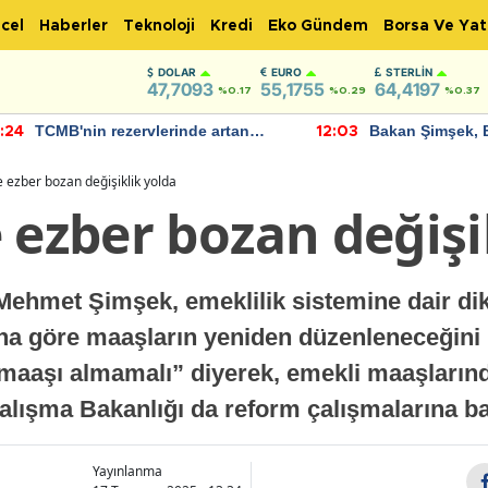
cel
Haberler
Teknoloji
Kredi
Eko Gündem
Borsa Ve Yat
DOLAR
EURO
STERLIN
47,7093
55,1755
64,4197
%0.17
%0.29
%0.37
TCMB'nin rezervlerinde artan
Bakan Şimşek, 
:24
12:03
momentum devam ediyor
için umut verici
bulundu
e ezber bozan değişiklik yolda
 ezber bozan değişi
Mehmet Şimşek, emeklilik sistemine dair di
na göre maaşların yeniden düzenleneceğini b
 maaşı almamalı” diyerek, emekli maaşlarında
Çalışma Bakanlığı da reform çalışmalarına b
Yayınlanma