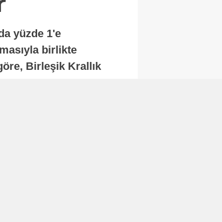
r
nda yüzde 1'e
masıyla birlikte
re, Birleşik Krallık
.
Abone Ol