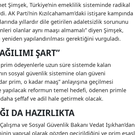
t Şimşek, Türkiye’nin emeklilik sisteminde radikal
di. AK Parti’nin Kızılcahamam’daki istişare kampında
ında yıllardır dile getirilen adaletsizlik sorununu
ünleri olanlar aynı maaşı almamalı” diyen Şimşek,
ı yeniden yapılandırılması gerektiğini vurguladı.
AĞILIMI ŞART”
 prim ödeyenlerle uzun süre sistemde kalan
nın sosyal güvenlik sistemine olan güveni
adar prim, o kadar maaş” anlayışına geçilmesi
de yapılacak reformun temel hedefi, ödenen primle
 daha şeffaf ve adil hale getirmek olacak.
ĞI DA HAZIRLIKTA
 Çalışma ve Sosyal Güvenlik Bakanı Vedat Işıkhan’dan
minin yapısal olarak gözden geçirildiğini ve prim esasl