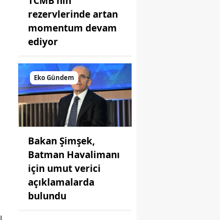
TCMB'nin
rezervlerinde artan
momentum devam
ediyor
Eko Gündem
Bakan Şimşek,
Batman Havalimanı
için umut verici
açıklamalarda
bulundu
ı