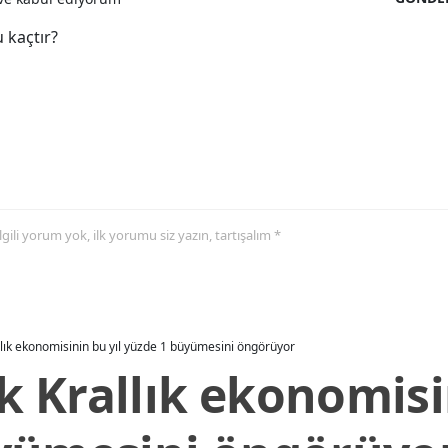
 kaçtır?
 ilgili yorum yok, ilk yorumu siz yazın, tartışalım *
allık ekonomisinin bu yıl yüzde 1 büyümesini öngörüyor
ik Krallık ekonomisi