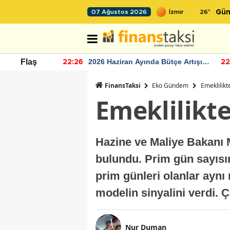
26
°
07 Ağustos 2026
Gün
r seviyesinin
2026 Haziran Ayında Bütçe Artışı
Flaş
22:26
22
Yaşandı
FinansTaksi
Eko Gündem
Emeklilikt
Emeklilikte
Hazine ve Maliye Bakanı 
bulundu. Prim gün sayısı
prim günleri olanlar aynı
modelin sinyalini verdi. 
Nur Duman