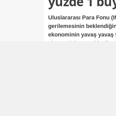
yüzde 1 bü
Uluslararası Para Fonu (I
gerilemesinin beklendiğini
ekonominin yavaş yavaş t
ekonomisi, sonraki yıllard
Nur Duman