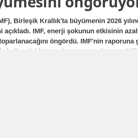
yümesini öngörüyo
MF), Birleşik Krallık'ta büyümenin 2026 yılı
 açıkladı. IMF, enerji şokunun etkisinin azal
oparlanacağını öngördü. IMF'nin raporuna gö
a istikrarlı bir toparlanma süreci yaşayabilir
Yayınlanma
16 Temmuz 2026 - 22:37