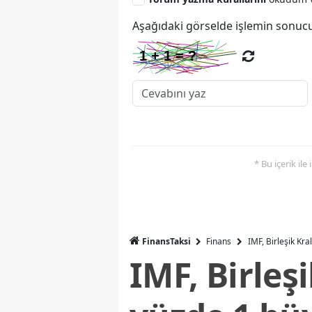
Aşağıdaki görselde işlemin sonucu
* Bu içerik ile
FinansTaksi
Finans
IMF, Birleşik Kr
IMF, Birleş