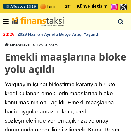
Künye
İletişim
10 Ağustos 2026
25
°
2026 Haziran Ayında Bütçe Artışı Yaşandı
22:26
FinansTaksi
Eko Gündem
Emekli maaşlarına bloke
yolu açıldı
Yargıtay’ın içtihat birleştirme kararıyla birlikte,
kredi kullanan emeklilerin maaşlarına bloke
konulmasının önü açıldı. Emekli maaşlarına
haciz uygulanamaz hükmü, kredi
sözleşmelerinde verilen açık rıza ve onay
durumunda geçerliliğini yitirecek. Karar, Resmi