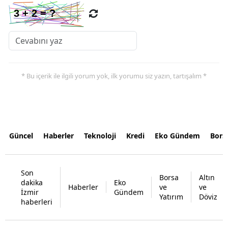
* Bu içerik ile ilgili yorum yok, ilk yorumu siz yazın, tartışalım *
Güncel
Haberler
Teknoloji
Kredi
Eko Gündem
Bors
Son
Borsa
Altın
dakika
Eko
Haberler
ve
ve
İzmir
Gündem
Yatırım
Döviz
haberleri