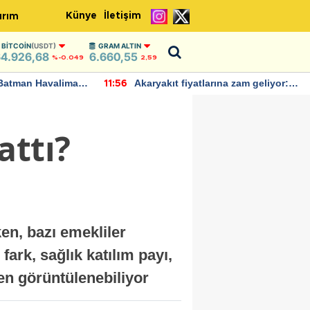
Künye
İletişim
ırım
BITCOIN
(USDT)
GRAM ALTIN
4.926,68
6.660,55
%-0.049
2,59
Batman Havalimanı
Akaryakıt fiyatlarına zam geliyor:
11:56
 açıklamalarda
Yeni tarih açıklandı
attı?
en, bazı emekliler
ark, sağlık katılım payı,
den görüntülenebiliyor