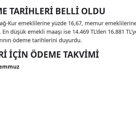
E TARIHLERI BELLI OLDU
Bağ-Kur emeklilerine yüzde 16,67, memur emeklilerin
. En düşük emekli maaşı ise 14.469 TL’den 16.881 TL’y
arının ödeme tarihlerini duyurdu.
ERI IÇIN ÖDEME TAKVIMI
 Temmuz