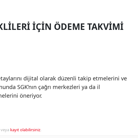
KLILERI IÇIN ÖDEME TAKVIMI
ylarını dijital olarak düzenli takip etmelerini ve
unda SGK’nın çağrı merkezleri ya da il
elerini öneriyor.
veya
kayıt olabilirsiniz
.