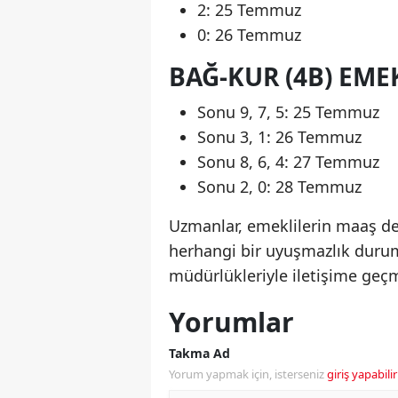
2: 25 Temmuz
0: 26 Temmuz
BAĞ-KUR (4B) EME
Sonu 9, 7, 5: 25 Temmuz
Sonu 3, 1: 26 Temmuz
Sonu 8, 6, 4: 27 Temmuz
Sonu 2, 0: 28 Temmuz
Uzmanlar, emeklilerin maaş deta
herhangi bir uyuşmazlık durum
müdürlükleriyle iletişime geçm
Yorumlar
Takma Ad
Yorum yapmak için, isterseniz
giriş yapabilir