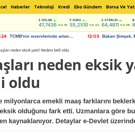
cel
Haberler
Teknoloji
Kredi
Eko Gündem
Borsa Ve Yat
DOLAR
EURO
STERLIN
47,7436
55,2510
64,4811
6
%0.18
%0.32
%0.38
TCMB'nin rezervlerinde artan
Bakan Şimşek, 
:24
12:03
momentum devam ediyor
için umut verici
bulundu
şları neden eksik yattı? Nedeni belli oldu
şları neden eksik y
i oldu
 milyonlarca emekli maaş farklarını beklerk
eksik olduğunu fark etti. Uzmanlara göre bu f
nden kaynaklanıyor. Detaylar e-Devlet üzerin