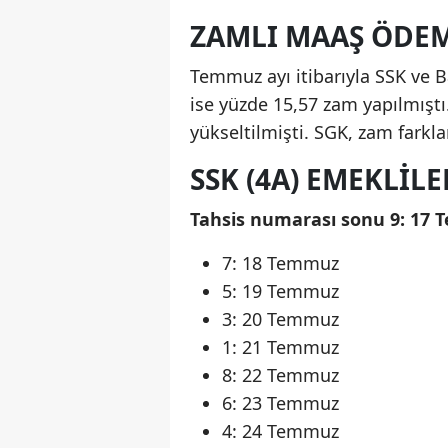
ZAMLI MAAŞ ÖDEM
Temmuz ayı itibarıyla SSK ve 
ise yüzde 15,57 zam yapılmıştı
yükseltilmişti. SGK, zam farkl
SSK (4A) EMEKLIL
Tahsis numarası sonu 9: 17
7: 18 Temmuz
5: 19 Temmuz
3: 20 Temmuz
1: 21 Temmuz
8: 22 Temmuz
6: 23 Temmuz
4: 24 Temmuz