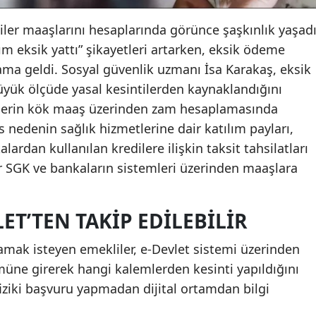
er maaşlarını hesaplarında görünce şaşkınlık yaşadı
 eksik yattı” şikayetleri artarken, eksik ödeme
lama geldi. Sosyal güvenlik uzmanı İsa Karakaş, eksik
üyük ölçüde yasal kesintilerden kaynaklandığını
ilerin kök maaş üzerinden zam hesaplamasında
s nedenin sağlık hizmetlerine dair katılım payları,
alardan kullanılan kredilere ilişkin taksit tahsilatları
er SGK ve bankaların sistemleri üzerinden maaşlara
LET’TEN TAKIP EDILEBILIR
amak isteyen emekliler, e-Devlet sistemi üzerinden
müne girerek hangi kalemlerden kesinti yapıldığını
fiziki başvuru yapmadan dijital ortamdan bilgi