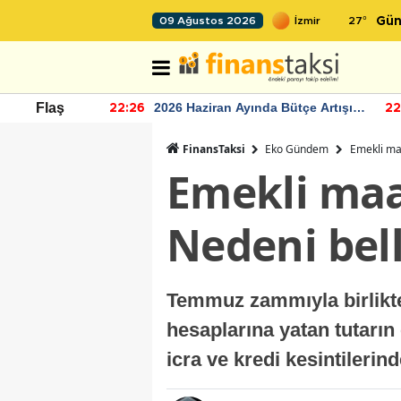
27
°
09 Ağustos 2026
Gün
r seviyesinin
2026 Haziran Ayında Bütçe Artışı
Flaş
22:26
22
Yaşandı
FinansTaksi
Eko Gündem
Emekli maa
Emekli maa
Nedeni bell
Temmuz zammıyla birlikte
hesaplarına yatan tutarın 
icra ve kredi kesintileri