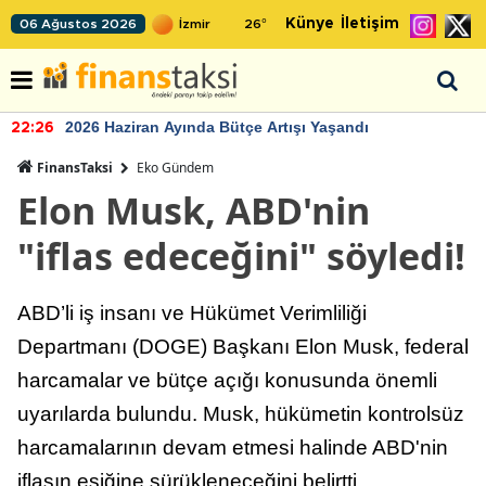
Künye
İletişim
06 Ağustos 2026
26
°
2026 Haziran Ayında Bütçe Artışı Yaşandı
22:26
FinansTaksi
Eko Gündem
Elon Musk, ABD'nin
"iflas edeceğini" söyledi!
ABD’li iş insanı ve Hükümet Verimliliği
Departmanı (DOGE) Başkanı Elon Musk, federal
harcamalar ve bütçe açığı konusunda önemli
uyarılarda bulundu. Musk, hükümetin kontrolsüz
harcamalarının devam etmesi halinde ABD'nin
iflasın eşiğine sürükleneceğini belirtti.