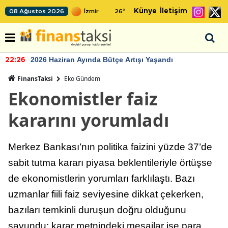
Künye
İletişim
08 Ağustos 2026
26
°
2026 Haziran Ayında Bütçe Artışı Yaşandı
22:26
FinansTaksi
Eko Gündem
Ekonomistler faiz
kararını yorumladı
Merkez Bankası’nın politika faizini yüzde 37’de
sabit tutma kararı piyasa beklentileriyle örtüşse
de ekonomistlerin yorumları farklılaştı. Bazı
uzmanlar fiili faiz seviyesine dikkat çekerken,
bazıları temkinli duruşun doğru olduğunu
savundu; karar metnindeki mesajlar ise para