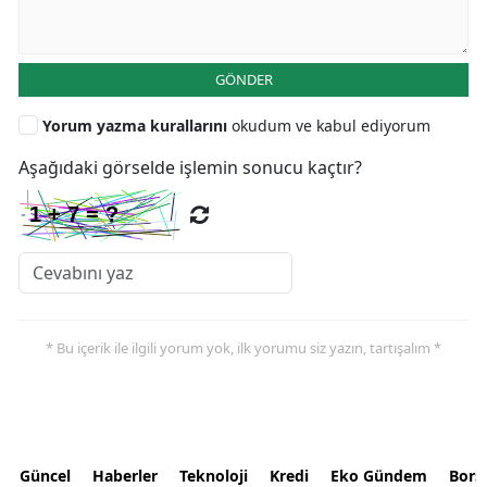
GÖNDER
Yorum yazma kurallarını
okudum ve kabul ediyorum
Aşağıdaki görselde işlemin sonucu kaçtır?
* Bu içerik ile ilgili yorum yok, ilk yorumu siz yazın, tartışalım *
Güncel
Haberler
Teknoloji
Kredi
Eko Gündem
Bors