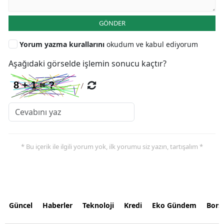
GÖNDER
Yorum yazma kurallarını
okudum ve kabul ediyorum
Aşağıdaki görselde işlemin sonucu kaçtır?
* Bu içerik ile ilgili yorum yok, ilk yorumu siz yazın, tartışalım *
Güncel
Haberler
Teknoloji
Kredi
Eko Gündem
Bors