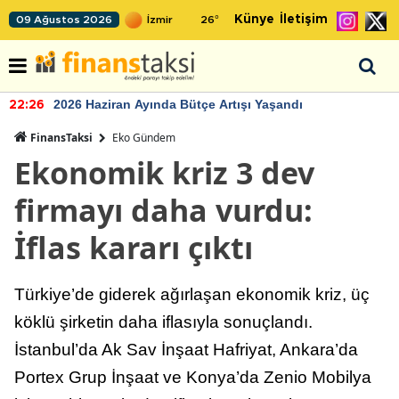
Künye
İletişim
09 Ağustos 2026
26
°
2026 Haziran Ayında Bütçe Artışı Yaşandı
22:26
FinansTaksi
Eko Gündem
Ekonomik kriz 3 dev
firmayı daha vurdu:
İflas kararı çıktı
Türkiye’de giderek ağırlaşan ekonomik kriz, üç
köklü şirketin daha iflasıyla sonuçlandı.
İstanbul’da Ak Sav İnşaat Hafriyat, Ankara’da
Portex Grup İnşaat ve Konya’da Zenio Mobilya