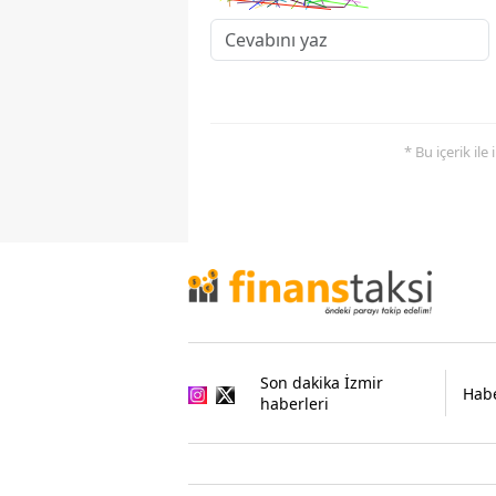
* Bu içerik ile
Son dakika İzmir
Habe
haberleri