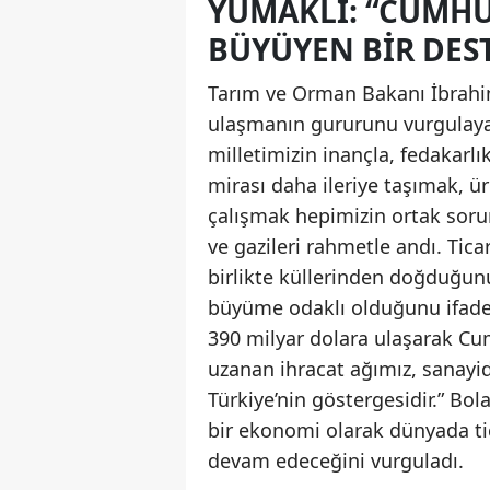
YUMAKLI: “CUMHUR
BÜYÜYEN BIR DES
Tarım ve Orman Bakanı İbrahim
ulaşmanın gururunu vurgulaya
milletimizin inançla, fedakarlık
mirası daha ileriye taşımak, ür
çalışmak hepimizin ortak soru
ve gazileri rahmetle andı. Tic
birlikte küllerinden doğduğunu
büyüme odaklı olduğunu ifade e
390 milyar dolara ulaşarak Cum
uzanan ihracat ağımız, sanayid
Türkiye’nin göstergesidir.” Bol
bir ekonomi olarak dünyada ti
devam edeceğini vurguladı.