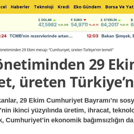
cel
Haberler
Teknoloji
Kredi
Eko Gündem
Borsa Ve Yat
DOLAR
EURO
STERLIN
47,5982
54,9711
64,2017
6
%0.05
%-0.11
%0.11
TCMB'nin rezervlerinde artan
Bakan Şimşek, 
:24
12:03
momentum devam ediyor
için umut verici
bulundu
önetiminden 29 Ekim mesajı: “Cumhuriyet, üreten Türkiye’nin temeli”
netiminden 29 Eki
t, üreten Türkiye’n
nlar, 29 Ekim Cumhuriyet Bayramı’nı sosy
’nin ikinci yüzyılında üretim, ihracat, teknol
k, Cumhuriyet’in ekonomik bağımsızlığın da