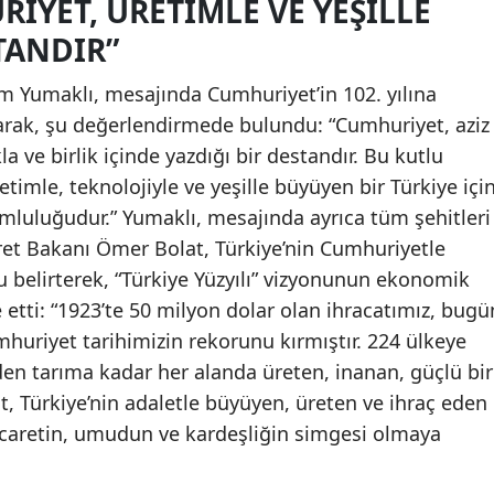
IYET, ÜRETIMLE VE YEŞILLE
TANDIR”
 Yumaklı, mesajında Cumhuriyet’in 102. yılına
rak, şu değerlendirmede bulundu: “Cumhuriyet, aziz
la ve birlik içinde yazdığı bir destandır. Bu kutlu
etimle, teknolojiyle ve yeşille büyüyen bir Türkiye içi
mluluğudur.” Yumaklı, mesajında ayrıca tüm şehitleri
aret Bakanı Ömer Bolat, Türkiye’nin Cumhuriyetle
 belirterek, “Türkiye Yüzyılı” vizyonunun ekonomik
tti: “1923’te 50 milyon dolar olan ihracatımız, bugü
huriyet tarihimizin rekorunu kırmıştır. 224 ülkeye
en tarıma kadar her alanda üreten, inanan, güçlü bir
at, Türkiye’nin adaletle büyüyen, üreten ve ihraç eden
caretin, umudun ve kardeşliğin simgesi olmaya