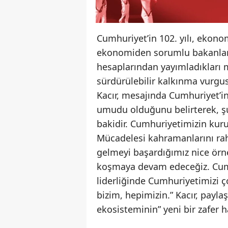
Cumhuriyet’in 102. yılı, ekon
ekonomiden sorumlu bakanlar,
hesaplarından yayımladıkları m
sürdürülebilir kalkınma vurgu
Kacır, mesajında Cumhuriyet’in
umudu olduğunu belirterek, şu 
bakidir. Cumhuriyetimizin kur
Mücadelesi kahramanlarını ra
gelmeyi başardığımız nice örne
koşmaya devam edeceğiz. Cum
liderliğinde Cumhuriyetimizi 
bizim, hepimizin.” Kacır, payla
ekosisteminin” yeni bir zafer h