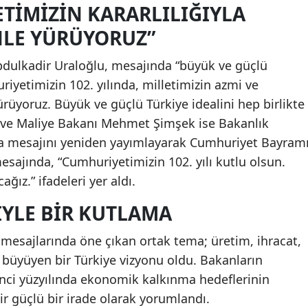
ETIMIZIN KARARLILIĞIYLA
NLE YÜRÜYORUZ”
bdulkadir Uraloğlu, mesajında “büyük ve güçlü
riyetimizin 102. yılında, milletimizin azmi ve
ürüyoruz. Büyük ve güçlü Türkiye idealini hep birlikte
ne ve Maliye Bakanı Mehmet Şimşek ise Bakanlık
a mesajını yeniden yayımlayarak Cumhuriyet Bayram
esajında, “Cumhuriyetimizin 102. yılı kutlu olsun.
ğız.” ifadeleri yer aldı.
YLE BIR KUTLAMA
esajlarında öne çıkan ortak tema; üretim, ihracat,
e büyüyen bir Türkiye vizyonu oldu. Bakanların
inci yüzyılında ekonomik kalkınma hedeflerinin
ir güçlü bir irade olarak yorumlandı.