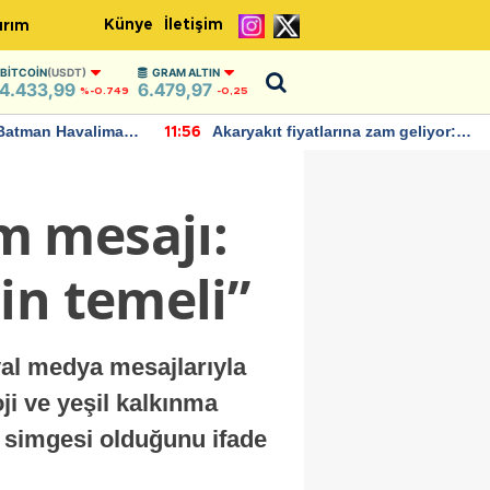
Künye
İletişim
ırım
BITCOIN
(USDT)
GRAM ALTIN
4.433,99
6.479,97
%-0.749
-0,25
Batman Havalimanı
Akaryakıt fiyatlarına zam geliyor:
11:56
 açıklamalarda
Yeni tarih açıklandı
m mesajı:
in temeli”
al medya mesajlarıyla
oji ve yeşil kalkınma
 simgesi olduğunu ifade