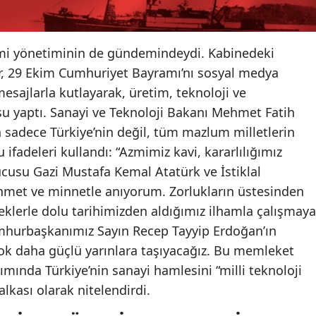
omi yönetiminin de gündemindeydi. Kabinedeki
 29 Ekim Cumhuriyet Bayramı’nı sosyal medya
esajlarla kutlayarak, üretim, teknoloji ve
su yaptı. Sanayi ve Teknoloji Bakanı Mehmet Fatih
 sadece Türkiye’nin değil, tüm mazlum milletlerin
ifadeleri kullandı: “Azmimiz kavi, kararlılığımız
ucusu Gazi Mustafa Kemal Atatürk ve İstiklal
hmet ve minnetle anıyorum. Zorlukların üstesinden
klerle dolu tarihimizden aldığımız ilhamla çalışmaya
hurbaşkanımız Sayın Recep Tayyip Erdoğan’ın
çok daha güçlü yarınlara taşıyacağız. Bu memleket
şımında Türkiye’nin sanayi hamlesini “milli teknoloji
alkası olarak nitelendirdi.