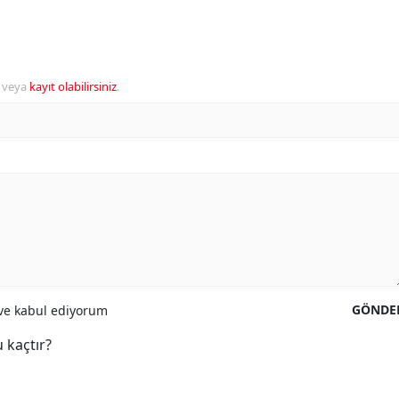
veya
kayıt olabilirsiniz
.
GÖNDE
e kabul ediyorum
 kaçtır?