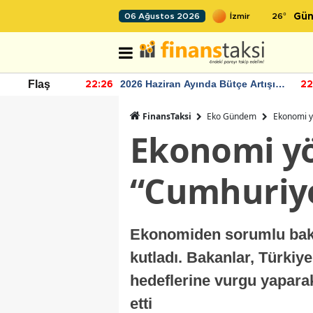
26
°
06 Ağustos 2026
Gün
r seviyesinin
2026 Haziran Ayında Bütçe Artışı
Flaş
22:26
22
Yaşandı
FinansTaksi
Eko Gündem
Ekonomi y
Ekonomi yö
“Cumhuriye
Ekonomiden sorumlu baka
kutladı. Bakanlar, Türkiye
hedeflerine vurgu yapara
etti