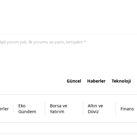
 ilgili yorum yok, ilk yorumu siz yazın, tartışalım *
Güncel
Haberler
Teknoloji
Eko
Borsa ve
Altın ve
rler
Finans
Gündem
Yatırım
Döviz