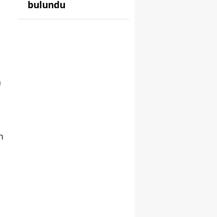
bulundu
n
n