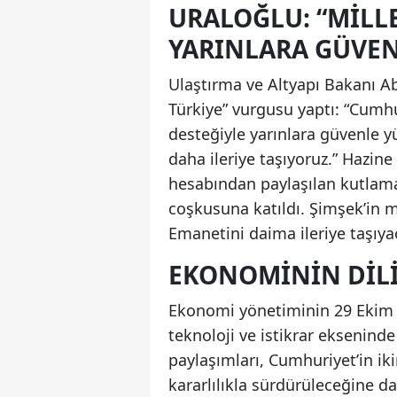
URALOĞLU: “MILL
YARINLARA GÜVE
Ulaştırma ve Altyapı Bakanı A
Türkiye” vurgusu yaptı: “Cumhu
desteğiyle yarınlara güvenle y
daha ileriye taşıyoruz.” Hazi
hesabından paylaşılan kutlam
coşkusuna katıldı. Şimşek’in m
Emanetini daima ileriye taşıyaca
EKONOMININ DILI
Ekonomi yönetiminin 29 Ekim m
teknoloji ve istikrar eksenind
paylaşımları, Cumhuriyet’in ik
kararlılıkla sürdürüleceğine da