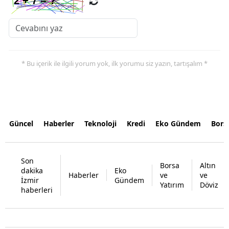
* Bu içerik ile ilgili yorum yok, ilk yorumu siz yazın, tartışalım *
Güncel
Haberler
Teknoloji
Kredi
Eko Gündem
Bors
Son
Borsa
Altın
dakika
Eko
Haberler
ve
ve
İzmir
Gündem
Yatırım
Döviz
haberleri