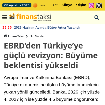
Künye
İletişim
08 Ağustos 2026
26
°
2026 Haziran Ayında Bütçe Artışı Yaşandı
22:26
FinansTaksi
Eko Gündem
EBRD’den Türkiye’ye
güçlü revizyon: Büyüme
beklentisi yükseldi
Avrupa İmar ve Kalkınma Bankası (EBRD),
Türkiye ekonomisine ilişkin büyüme tahminlerini
yukarı yönlü güncelledi. Banka, 2026 için yüzde
4, 2027 için ise yüzde 4,5 büyüme öngörürken;