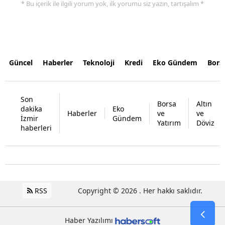
* Bu içerik ile ilgili yorum yok, ilk yorumu siz yazın, tartışalım *
Güncel
Haberler
Teknoloji
Kredi
Eko Gündem
Bors
Son
Borsa
Altın
dakika
Eko
Haberler
ve
ve
İzmir
Gündem
Yatırım
Döviz
haberleri
RSS
Copyright © 2026 . Her hakkı saklıdır.
Haber Yazılımı