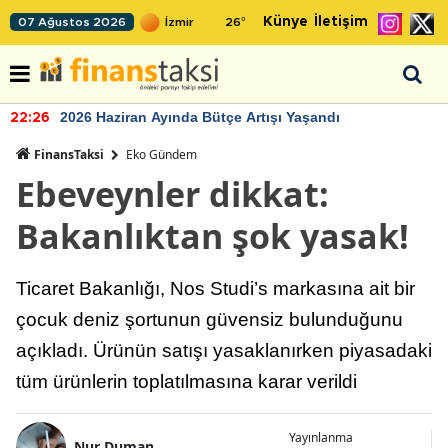
Künye
İletişim
07 Ağustos 2026
26
°
2026 Haziran Ayında Bütçe Artışı Yaşandı
22:26
FinansTaksi
Eko Gündem
Ebeveynler dikkat:
Bakanlıktan şok yasak!
Ticaret Bakanlığı, Nos Studi’s markasına ait bir
çocuk deniz şortunun güvensiz bulunduğunu
açıkladı. Ürünün satışı yasaklanırken piyasadaki
tüm ürünlerin toplatılmasına karar verildi
Yayınlanma
Nur Duman