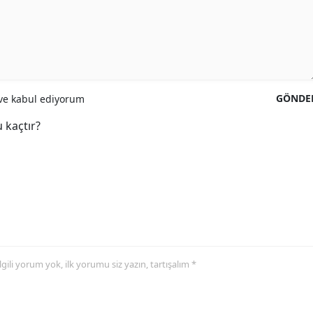
GÖNDE
e kabul ediyorum
 kaçtır?
 ilgili yorum yok, ilk yorumu siz yazın, tartışalım *