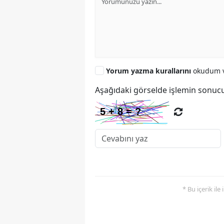
Yorum yazma kurallarını
okudum v
Aşağıdaki görselde işlemin sonucu
* Bu içerik ile