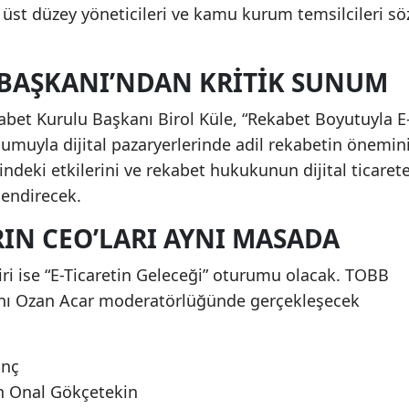
n üst düzey yöneticileri ve kamu kurum temsilcileri sö
BAŞKANI’NDAN KRITIK SUNUM
bet Kurulu Başkanı Birol Küle, “Rekabet Boyutuyla E
numuyla dijital pazaryerlerinde adil rekabetin önemini
ndeki etkilerini ve rekabet hukukunun dijital ticaret
lendirecek.
IN CEO’LARI AYNI MASADA
ri ise “E-Ticaretin Geleceği” oturumu olacak. TOBB
kanı Ozan Acar moderatörlüğünde gerçekleşecek
anç
n Onal Gökçetekin