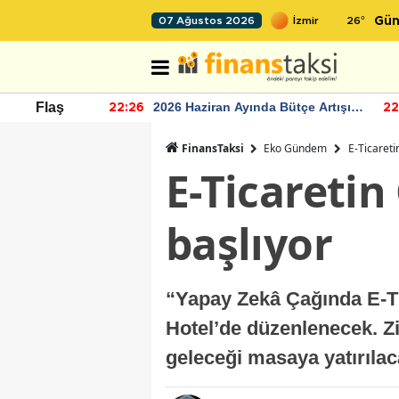
26
°
07 Ağustos 2026
Gün
r seviyesinin
2026 Haziran Ayında Bütçe Artışı
Flaş
22:26
22
Yaşandı
FinansTaksi
Eko Gündem
E-Ticareti
E-Ticaretin
başlıyor
“Yapay Zekâ Çağında E-Tic
Hotel’de düzenlenecek. Zi
geleceği masaya yatırıla