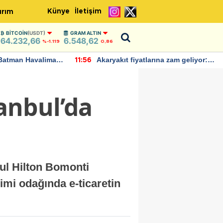
Künye
İletişim
ırım
BITCOIN
(USDT)
GRAM ALTIN
64.232,66
6.548,62
%-1.119
0,86
Batman Havalimanı
Akaryakıt fiyatlarına zam geliyor:
11:56
 açıklamalarda
Yeni tarih açıklandı
tanbul’da
bul Hilton Bomonti
imi odağında e-ticaretin