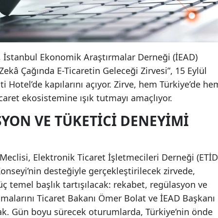
, İstanbul Ekonomik Araştırmalar Derneği (İEAD)
ekâ Çağında E-Ticaretin Geleceği Zirvesi”, 15 Eylül
i Hotel’de kapılarını açıyor. Zirve, hem Türkiye’de he
caret ekosistemine ışık tutmayı amaçlıyor.
SYON VE TÜKETICI DENEYIMI
eclisi, Elektronik Ticaret İşletmecileri Derneği (ETİD
Konseyi’nin desteğiyle gerçekleştirilecek zirvede,
üç temel başlık tartışılacak: rekabet, regülasyon ve
uşmalarını Ticaret Bakanı Ömer Bolat ve İEAD Başkanı
k. Gün boyu sürecek oturumlarda, Türkiye’nin önde