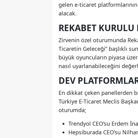
gelen e-ticaret platformlarını
alacak.
REKABET KURULU 
Zirvenin özel oturumunda Reka
Ticaretin Geleceği” başlıklı su
büyük oyuncuların piyasa üzeri
nasıl uyarlanabileceğini değer
DEV PLATFORMLAR
En dikkat çeken panellerden bi
Türkiye E-Ticaret Meclis Baş
oturumda;
Trendyol CEO’su Erdem İn
Hepsiburada CEO’su Nilha