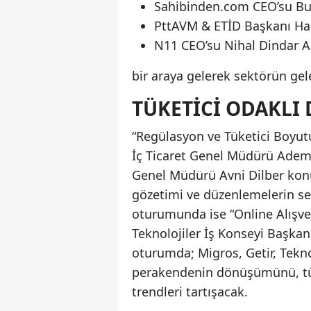
Sahibinden.com CEO’su Bu
PttAVM & ETİD Başkanı Ha
N11 CEO’su Nihal Dindar A
bir araya gelerek sektörün gel
TÜKETICI ODAKL
“Regülasyon ve Tüketici Boyutu
İç Ticaret Genel Müdürü Adem
Genel Müdürü Avni Dilber konu
gözetimi ve düzenlemelerin sek
oturumunda ise “Online Alışver
Teknolojiler İş Konseyi Başka
oturumda; Migros, Getir, Tekno
perakendenin dönüşümünü, tüke
trendleri tartışacak.