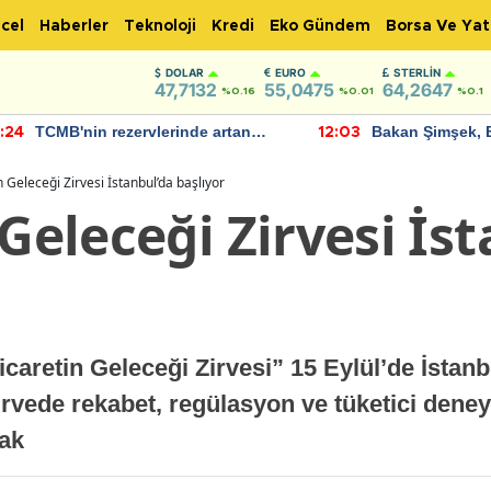
cel
Haberler
Teknoloji
Kredi
Eko Gündem
Borsa Ve Yat
DOLAR
EURO
STERLIN
47,7132
55,0475
64,2647
%0.16
%0.01
%0.1
TCMB'nin rezervlerinde artan
Bakan Şimşek, 
:24
12:03
momentum devam ediyor
için umut verici
bulundu
n Geleceği Zirvesi İstanbul’da başlıyor
 Geleceği Zirvesi İs
aretin Geleceği Zirvesi” 15 Eylül’de İstan
rvede rekabet, regülasyon ve tüketici deney
cak