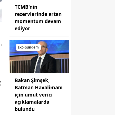
TCMB'nin
rezervlerinde artan
momentum devam
ediyor
m
Eko Gündem
Bakan Şimşek,
)
Batman Havalimanı
için umut verici
açıklamalarda
bulundu