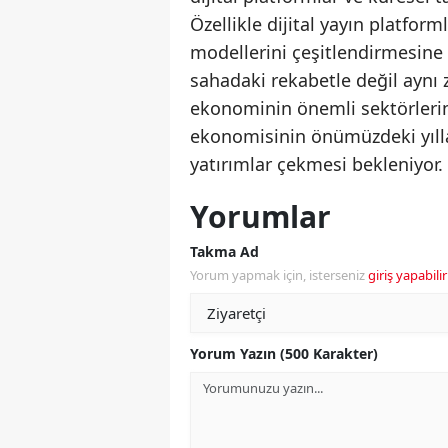
Özellikle dijital yayın platfor
modellerini çeşitlendirmesine o
sahadaki rekabetle değil aynı
ekonominin önemli sektörlerin
ekonomisinin önümüzdeki yılla
yatırımlar çekmesi bekleniyor.
Yorumlar
Takma Ad
Yorum yapmak için, isterseniz
giriş yapabilir
Yorum Yazın (500 Karakter)