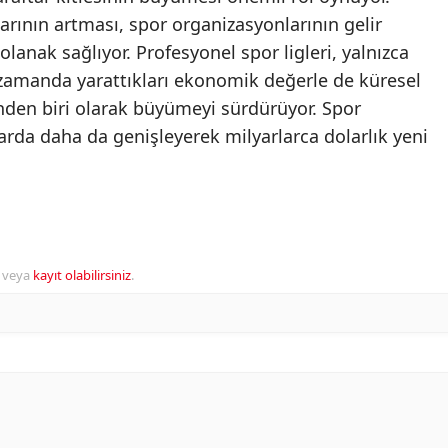
mlarının artması, spor organizasyonlarının gelir
lanak sağlıyor. Profesyonel spor ligleri, yalnızca
 zamanda yarattıkları ekonomik değerle de küresel
den biri olarak büyümeyi sürdürüyor. Spor
rda daha da genişleyerek milyarlarca dolarlık yeni
veya
kayıt olabilirsiniz
.