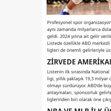
Profesyonel spor organizasyonl
aynı zamanda milyarlarca dola
geldi. 2024 yılına ait gelir ver
Listede özellikle ABD merkezli
ligleri de önemli gelirleriyle üs
ZIRVEDE AMERIKA
Listenin ilk sırasında Nationa
ligi, yıllık yaklaşık 19,3 mily
olmayı sürdürüyor. ABD’de büyük
anlaşmaları, sponsorluk gelirle
liglerinden biri olarak öne çıkı