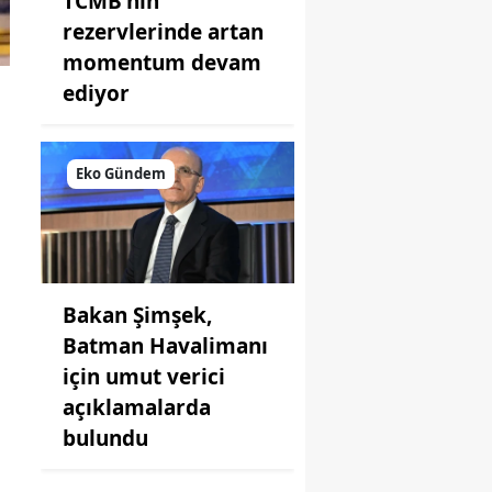
TCMB'nin
rezervlerinde artan
momentum devam
ediyor
Eko Gündem
Bakan Şimşek,
Batman Havalimanı
için umut verici
açıklamalarda
bulundu