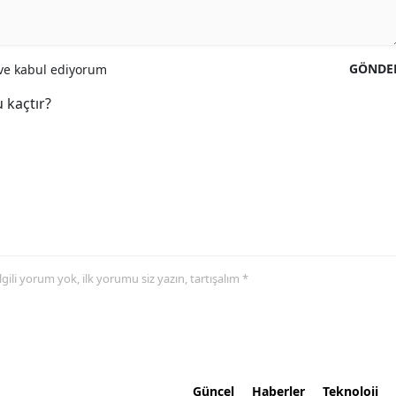
GÖNDE
e kabul ediyorum
 kaçtır?
 ilgili yorum yok, ilk yorumu siz yazın, tartışalım *
Güncel
Haberler
Teknoloji