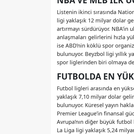
NBA VE MLB ILK Ü
Listenin ikinci sırasında Natio
ligi yaklaşık 12 milyar dolar g
artırmayı sürdürüyor. NBA’in ul
anlaşmaları gelirlerini hızla y
ise ABD’nin köklü spor organi
bulunuyor. Beyzbol ligi yıllık 
spor liglerinden biri olmaya d
FUTBOLDA EN YÜK
Futbol ligleri arasında en yüks
yaklaşık 7,10 milyar dolar gel
bulunuyor. Küresel yayın hakla
Premier League’in finansal güc
Avrupa’nın diğer büyük futbol l
La Liga ligi yaklaşık 5,24 mily