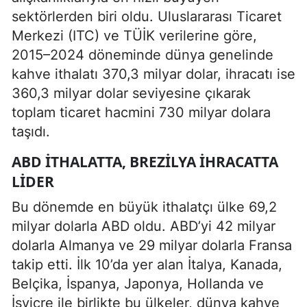
sektörlerden biri oldu. Uluslararası Ticaret
Merkezi (ITC) ve TÜİK verilerine göre,
2015–2024 döneminde dünya genelinde
kahve ithalatı 370,3 milyar dolar, ihracatı ise
360,3 milyar dolar seviyesine çıkarak
toplam ticaret hacmini 730 milyar dolara
taşıdı.
ABD ITHALATTA, BREZILYA IHRACATTA
LIDER
Bu dönemde en büyük ithalatçı ülke 69,2
milyar dolarla ABD oldu. ABD’yi 42 milyar
dolarla Almanya ve 29 milyar dolarla Fransa
takip etti. İlk 10’da yer alan İtalya, Kanada,
Belçika, İspanya, Japonya, Hollanda ve
İsviçre ile birlikte bu ülkeler, dünya kahve