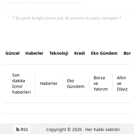
* Bu içerik ile ilgili yorum yok, ilk yorumu siz yazın, tartışalım *
Güncel
Haberler
Teknoloji
Kredi
Eko Gündem
Bors
Son
Borsa
Altın
dakika
Eko
Haberler
ve
ve
İzmir
Gündem
Yatırım
Döviz
haberleri
RSS
Copyright © 2026 . Her hakkı saklıdır.