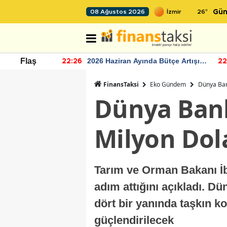
26
°
08 Ağustos 2026
Gün
 Bütçe Artışı
TCMB'nin rezervlerinde artan
Flaş
22:24
1
momentum devam ediyor
FinansTaksi
Eko Gündem
Dünya Ban
Dünya Bank
Milyon Dol
Tarım ve Orman Bakanı İb
adım attığını açıkladı. D
dört bir yanında taşkın ko
güçlendirilecek