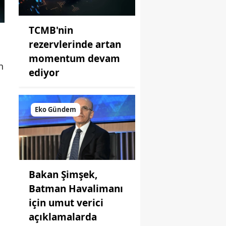
TCMB'nin
rezervlerinde artan
momentum devam
n
ediyor
Eko Gündem
Bakan Şimşek,
Batman Havalimanı
için umut verici
açıklamalarda