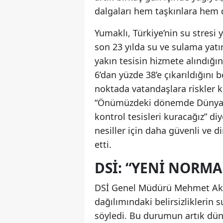
dalgaları hem taşkınlara hem 
Yumaklı, Türkiye’nin su stresi
son 23 yılda su ve sulama yatır
yakın tesisin hizmete alındığı
6’dan yüzde 38’e çıkarıldığını 
noktada vatandaşlara riskler k
“Önümüzdeki dönemde Dünya Ba
kontrol tesisleri kuracağız” d
nesiller için daha güvenli ve di
etti.
DSİ: “YENI NORM
DSİ Genel Müdürü Mehmet Aki
dağılımındaki belirsizliklerin su
söyledi. Bu durumun artık düny