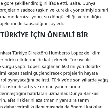
ğe göre şekillendirdiğini ifade etti. Balta, Dünya
 projelerin sadece taşkın ve kuraklık yönetimiyle sınırl
ma modernizasyonu, su döngüselliği, verimliliğin
ojelerini de kapsadığını söyledi.
TÜRKIYE IÇIN ÖNEMLI BIR
kası Türkiye Direktörü Humberto Lopez de iklim
erindeki etkilerine dikkat çekerek, Türkiye ile
e vurgu yaptı. Lopez, sağlanan 600 milyon dolarlık
imi kapasitesini güçlendirecek projelerin hayata
 rol oynayacağını belirtti. Türkiye’de son yıllarda yağı
lık riskinde artış ve orman yangınlarının
derinleştiğini hatırlatan uzmanlar, Dünya Bankası
in, afet risklerini azaltmanın yanı sıra tarım
n daha verimli kullanılmasında da önemli katkılar