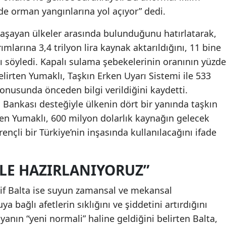
de orman yangınlarına yol açıyor” dedi.
 yaşayan ülkeler arasında bulunduğunu hatırlatarak,
ımlarına 3,4 trilyon lira kaynak aktarıldığını, 11 bine
nı söyledi. Kapalı sulama şebekelerinin oranının yüzde
belirten Yumaklı, Taşkın Erken Uyarı Sistemi ile 533
onusunda önceden bilgi verildiğini kaydetti.
nkası desteğiyle ülkenin dört bir yanında taşkın
iyen Yumaklı, 600 milyon dolarlık kaynağın gelecek
rençli bir Türkiye’nin inşasında kullanılacağını ifade
ALE HAZIRLANIYORUZ”
f Balta ise suyun zamansal ve mekansal
ya bağlı afetlerin sıklığını ve şiddetini artırdığını
anın “yeni normali” haline geldiğini belirten Balta,