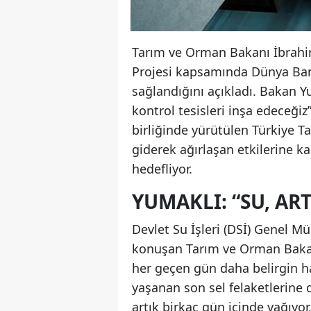
Tarım ve Orman Bakanı İbrahim
Projesi kapsamında Dünya Ban
sağlandığını açıkladı. Bakan Y
kontrol tesisleri inşa edeceği
birliğinde yürütülen Türkiye Ta
giderek ağırlaşan etkilerine k
hedefliyor.
YUMAKLI: “SU, AR
Devlet Su İşleri (DSİ) Genel 
konuşan Tarım ve Orman Bakanı
her geçen gün daha belirgin ha
yaşanan son sel felaketlerine 
artık birkaç gün içinde yağıyo