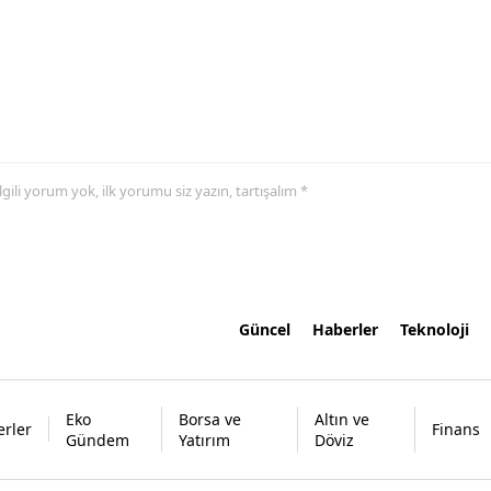
 ilgili yorum yok, ilk yorumu siz yazın, tartışalım *
Güncel
Haberler
Teknoloji
Eko
Borsa ve
Altın ve
rler
Finans
Gündem
Yatırım
Döviz