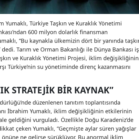
 Yumaklı, Türkiye Taşkın ve Kuraklık Yönetimi
kası’ndan 600 milyon dolarlık finansman
umaklı, “Bu kaynakla ülkemizin dört bir yanında taşkı
z” dedi. Tarım ve Orman Bakanlığı ile Dünya Bankası iş
şkın ve Kuraklık Yönetimi Projesi, iklim değişikliğinin
arşı Türkiye’nin su yönetiminde direnç kazanmasını
TIK STRATEJIK BIR KAYNAK”
Müdürlüğü’nde düzenlenen tanıtım toplantısında
 İbrahim Yumaklı, iklim değişikliğinin etkilerinin
le geldiğini vurguladı. Özellikle Doğu Karadeniz’de
dikkat çeken Yumaklı, “Geçmişte aylar süren yağışlar
r, önüne ne gelirse sürüklüyor. Bu anormal iklim