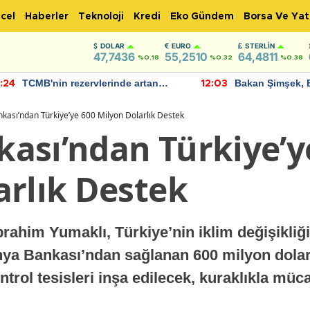
cel
Haberler
Teknoloji
Kredi
Eko Gündem
Borsa Ve Yat
DOLAR
EURO
STERLIN
47,7436
55,2510
64,4811
%0.18
%0.32
%0.38
Bakan Şimşek, Batman Havalimanı
Akaryakıt fiyatl
2:03
11:56
için umut verici açıklamalarda
Yeni tarih açıkla
bulundu
kası’ndan Türkiye’ye 600 Milyon Dolarlık Destek
ası’ndan Türkiye’y
arlık Destek
rahim Yumaklı, Türkiye’nin iklim değişikliğ
ünya Bankası’ndan sağlanan 600 milyon dolarl
ntrol tesisleri inşa edilecek, kuraklıkla müc