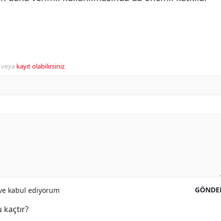
veya
kayıt olabilirsiniz
.
GÖNDE
e kabul ediyorum
 kaçtır?