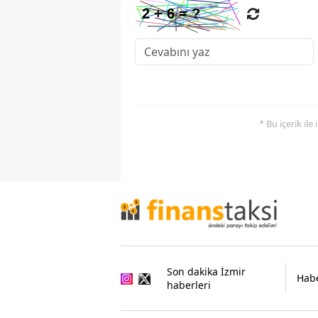
* Bu içerik ile
Son dakika İzmir
Habe
haberleri