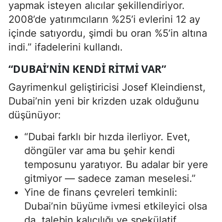
yapmak isteyen alıcılar şekillendiriyor.
2008’de yatırımcıların %25’i evlerini 12 ay
içinde satıyordu, şimdi bu oran %5’in altına
indi.” ifadelerini kullandı.
“DUBAI’NIN KENDI RITMI VAR”
Gayrimenkul geliştiricisi Josef Kleindienst,
Dubai’nin yeni bir krizden uzak olduğunu
düşünüyor:
“Dubai farklı bir hızda ilerliyor. Evet,
döngüler var ama bu şehir kendi
temposunu yaratıyor. Bu adalar bir yere
gitmiyor — sadece zaman meselesi.”
Yine de finans çevreleri temkinli:
Dubai’nin büyüme ivmesi etkileyici olsa
da, talebin kalıcılığı ve spekülatif