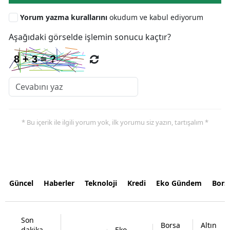
Yorum yazma kurallarını
okudum ve kabul ediyorum
Aşağıdaki görselde işlemin sonucu kaçtır?
* Bu içerik ile ilgili yorum yok, ilk yorumu siz yazın, tartışalım *
Güncel
Haberler
Teknoloji
Kredi
Eko Gündem
Bors
Son
Borsa
Altın
dakika
Eko