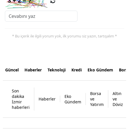
* Bu içerik ile ilgili yorum yok, ilk yorumu siz yazın, tartışalım *
Güncel
Haberler
Teknoloji
Kredi
Eko Gündem
Bors
Son
Borsa
Altın
dakika
Eko
Haberler
ve
ve
İzmir
Gündem
Yatırım
Döviz
haberleri