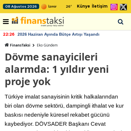
Künye
İletişim
08 Ağustos 2026
26
°
2026 Haziran Ayında Bütçe Artışı Yaşandı
22:26
FinansTaksi
Eko Gündem
Dövme sanayicileri
alarmda: 1 yıldır yeni
proje yok
Türkiye imalat sanayisinin kritik halkalarından
biri olan dövme sektörü, dampingli ithalat ve kur
baskısı nedeniyle küresel rekabet gücünü
kaybediyor. DÖVSADER Başkanı Cevat