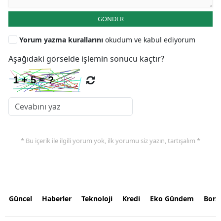
GÖNDER
Yorum yazma kurallarını
okudum ve kabul ediyorum
Aşağıdaki görselde işlemin sonucu kaçtır?
* Bu içerik ile ilgili yorum yok, ilk yorumu siz yazın, tartışalım *
Güncel
Haberler
Teknoloji
Kredi
Eko Gündem
Bors