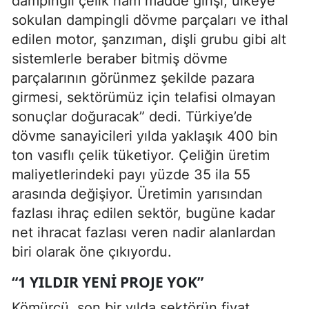
dampingli çelik ham madde girişi, ülkeye
sokulan dampingli dövme parçaları ve ithal
edilen motor, şanzıman, dişli grubu gibi alt
sistemlerle beraber bitmiş dövme
parçalarının görünmez şekilde pazara
girmesi, sektörümüz için telafisi olmayan
sonuçlar doğuracak” dedi. Türkiye’de
dövme sanayicileri yılda yaklaşık 400 bin
ton vasıflı çelik tüketiyor. Çeliğin üretim
maliyetlerindeki payı yüzde 35 ila 55
arasında değişiyor. Üretimin yarısından
fazlası ihraç edilen sektör, bugüne kadar
net ihracat fazlası veren nadir alanlardan
biri olarak öne çıkıyordu.
“1 YILDIR YENI PROJE YOK”
Kömürcü, son bir yılda sektörün fiyat