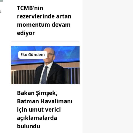
TCMB'nin
u
rezervlerinde artan
momentum devam
ediyor
Eko Gündem
Bakan Şimşek,
Batman Havalimanı
için umut verici
açıklamalarda
bulundu