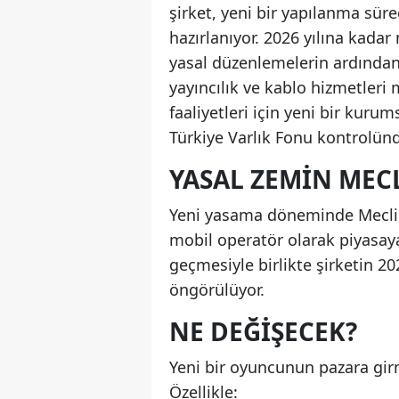
şirket, yeni bir yapılanma sür
hazırlanıyor. 2026 yılına kadar
yasal düzenlemelerin ardından 
yayıncılık ve kablo hizmetleri
faaliyetleri için yeni bir kuru
Türkiye Varlık Fonu kontrolün
YASAL ZEMIN MECL
Yeni yasama döneminde Meclis
mobil operatör olarak piyasaya
geçmesiyle birlikte şirketin 2
öngörülüyor.
NE DEĞIŞECEK?
Yeni bir oyuncunun pazara girm
Özellikle: