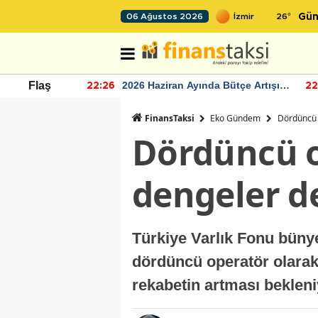
26
°
06 Ağustos 2026
Gün
r seviyesinin
2026 Haziran Ayında Bütçe Artışı
Flaş
22:26
22
Yaşandı
FinansTaksi
Eko Gündem
Dördüncü 
Dördüncü o
dengeler d
Türkiye Varlık Fonu büny
dördüncü operatör olarak
rekabetin artması beklen