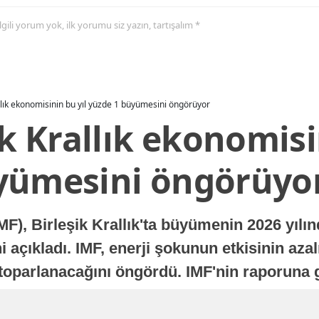
 ilgili yorum yok, ilk yorumu siz yazın, tartışalım *
allık ekonomisinin bu yıl yüzde 1 büyümesini öngörüyor
ik Krallık ekonomisi
yümesini öngörüyo
MF), Birleşik Krallık'ta büyümenin 2026 yılı
 açıkladı. IMF, enerji şokunun etkisinin azal
oparlanacağını öngördü. IMF'nin raporuna gö
a istikrarlı bir toparlanma süreci yaşayabilir