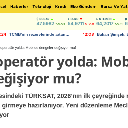
cel
Haberler
Teknoloji
Kredi
Eko Gündem
Borsa Ve Yat
DOLAR
EURO
STERLIN
47,5982
54,9711
64,2017
6
%0.05
%-0.11
%0.11
TCMB'nin rezervlerinde artan
Bakan Şimşek, 
:24
12:03
momentum devam ediyor
için umut verici
bulundu
operatör yolda: Mobilde dengeler değişiyor mu?
peratör yolda: Mob
eğişiyor mu?
esindeki TÜRKSAT, 2026’nın ilk çeyreğinde m
 girmeye hazırlanıyor. Yeni düzenleme Mecl
iyor