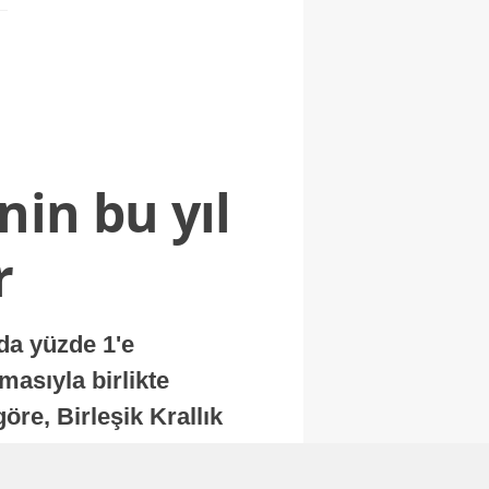
nin bu yıl
r
nda yüzde 1'e
masıyla birlikte
re, Birleşik Krallık
.