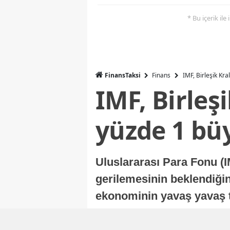
* Bu içerik ile
FinansTaksi
Finans
IMF, Birleşik Kr
IMF, Birleş
yüzde 1 bü
Uluslararası Para Fonu (I
gerilemesinin beklendiğini
ekonominin yavaş yavaş t
ekonomisi, sonraki yıllard