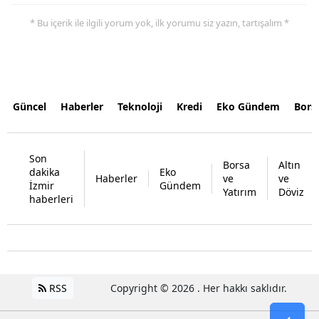
* Bu içerik ile ilgili yorum yok, ilk yorumu siz yazın, tartışalım *
Güncel
Haberler
Teknoloji
Kredi
Eko Gündem
Bors
Son
Borsa
Altın
dakika
Eko
Haberler
ve
ve
İzmir
Gündem
Yatırım
Döviz
haberleri
RSS
Copyright © 2026 . Her hakkı saklıdır.