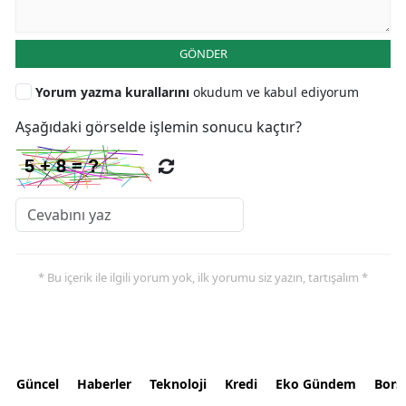
GÖNDER
Yorum yazma kurallarını
okudum ve kabul ediyorum
Aşağıdaki görselde işlemin sonucu kaçtır?
* Bu içerik ile ilgili yorum yok, ilk yorumu siz yazın, tartışalım *
Güncel
Haberler
Teknoloji
Kredi
Eko Gündem
Bors